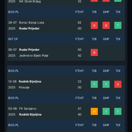
2025
NK Siroki Brijeg
3
2
BOS PL
FT/HT
T/B
DHP
T/X
28-07
Borac Banja Luka
6
2
B
B
T
2025
Rudar Prijedor
0
0
INT CF
FT/HT
T/B
DHP
T/X
06-07
Rudar Prijedor
0
0
B
2025
Jedinstvo Bijelo Polje
4
2
BOS PL
FT/HT
T/B
DHP
T/X
10-08
Radnik Bijeljina
2
2
T
T
X
2025
Posusje
0
0
BOS PL
FT/HT
T/B
DHP
T/X
03-08
FK Sarajevo
4
1
H
T
T
2025
Radnik Bijeljina
4
0
BOS PL
FT/HT
T/B
DHP
T/X