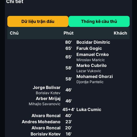
Chi tiết
Dữ liệu trận đấu
Thống kê cầu thủ
Chủ
Phút
Khách
80'
Bozidar Dimitric
65'
Faruk Gogic
Emanuel Crnko
65'
Miroslav Maricic
Marko Cubrilo
58'
Lazar Vukovic
Mohamed Ghorzi
58'
Djordje Pantelic
Jorge Bolivar
46'
Borislav Kotev
Arber Mrijaj
46'
Mihajlo Savanovic
45+4'
Luka Cumic
Alvaro Roncal
40'
Andres Mohedano
23'
Alvaro Roncal
20'
Borislav Kotev
16'