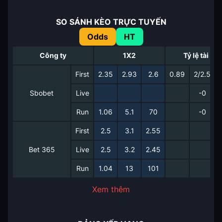
SO SÁNH KÈO TRỰC TUYẾN
Odds
HT
Công ty
1X2
Tỷ lệ tài xỉu
First
2.35
2.93
2.6
0.89
2/2.5
Sbobet
Live
-0
Run
1.06
5.1
70
-0
First
2.5
3.1
2.55
Bet 365
Live
2.5
3.2
2.45
Run
1.04
13
101
Xem thêm