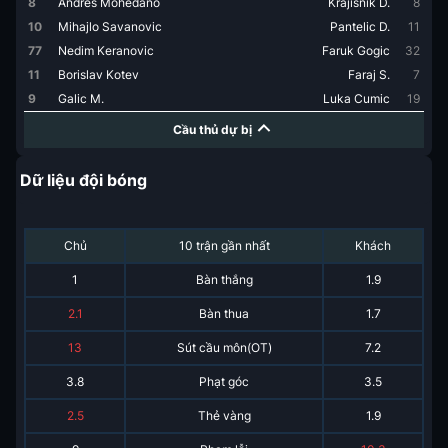
8
Andres Mohedano
Krajisnik D.
8
10
Mihajlo Savanovic
Pantelic D.
11
77
Nedim Keranovic
Faruk Gogic
32
11
Borislav Kotev
Faraj S.
7
9
Galic M.
Luka Cumic
19
Cầu thủ dự bị
Dữ liệu đội bóng
Chủ
10 trận gần nhất
Khách
1
Bàn thắng
1.9
2.1
Bàn thua
1.7
13
Sút cầu môn(OT)
7.2
3.8
Phạt góc
3.5
2.5
Thẻ vàng
1.9