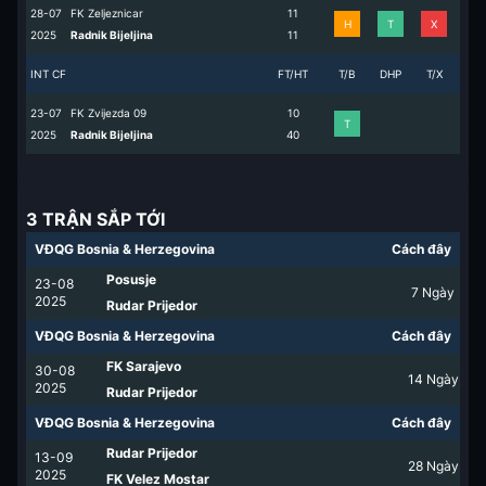
28-07
FK Zeljeznicar
1
1
H
T
X
2025
Radnik Bijeljina
1
1
INT CF
FT/HT
T/B
DHP
T/X
23-07
FK Zvijezda 09
1
0
T
2025
Radnik Bijeljina
4
0
3 TRẬN SẮP TỚI
VĐQG Bosnia & Herzegovina
Cách đây
Posusje
23-08
7
Ngày
2025
Rudar Prijedor
VĐQG Bosnia & Herzegovina
Cách đây
FK Sarajevo
30-08
14
Ngày
2025
Rudar Prijedor
VĐQG Bosnia & Herzegovina
Cách đây
Rudar Prijedor
13-09
28
Ngày
2025
FK Velez Mostar