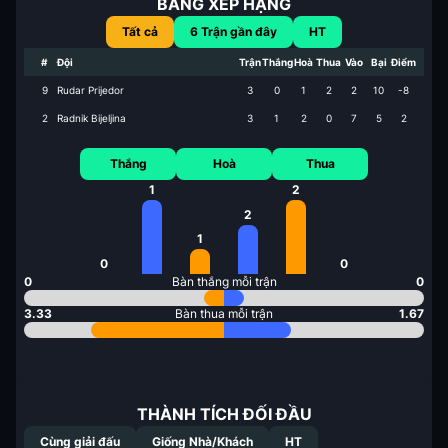
BẢNG XẾP HẠNG
Tất cả
6
Trận gần đây
HT
#
Đội
Trận
Thắng
Hoà
Thua
Vào
Bại
Điểm
9
Rudar Prijedor
3
0
1
2
2
10
-8
2
Radnik Bijeljina
3
1
2
0
7
5
2
Thắng
Hoà
Thua
1
2
2
1
0
0
0
Bàn thắng mỗi trận
0
3.33
Bàn thua mỗi trận
1.67
THÀNH TÍCH ĐỐI ĐẦU
Cùng giải đấu
Giống Nhà/Khách
HT