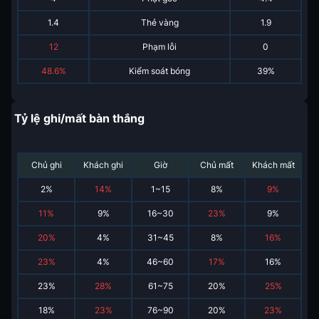
1.4
Thẻ vàng
1.9
12
Phạm lỗi
0
48.6%
Kiểm soát bóng
39%
Tỷ lệ ghi/mất bàn thắng
Chủ ghi
Khách ghi
Giờ
Chủ mất
Khách mất
2
%
14
%
1~15
8
%
9
%
11
%
9
%
16~30
23
%
9
%
20
%
4
%
31~45
8
%
16
%
23
%
4
%
46~60
17
%
16
%
23
%
28
%
61~75
20
%
25
%
18
%
23
%
76~90
20
%
23
%