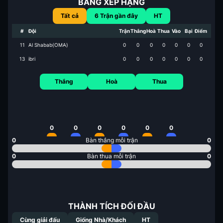
BẢNG XẾP HẠNG
Tất cả
6
Trận gần đây
HT
#
Đội
Trận
Thắng
Hoà
Thua
Vào
Bại
Điểm
11
Al Shabab(OMA)
0
0
0
0
0
0
0
13
ibri
0
0
0
0
0
0
0
Thắng
Hoà
Thua
0
0
0
0
0
0
0
Bàn thắng mỗi trận
0
0
Bàn thua mỗi trận
0
THÀNH TÍCH ĐỐI ĐẦU
Cùng giải đấu
Giống Nhà/Khách
HT