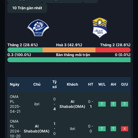
10
Trận gần nhất
Thắng
2
(
28.6
%)
Hoà
3
(
42.9
%)
Thắng
2
(
28.6
%)
0.3
(
100.0
%)
Bàn thắng mỗi trận
0
(
0.0
%)
Tỷ
Ngày
Chủ
Khách
HT
W/L
AH
O/U
số
OMA
0
PL
Al
0
-
ibri
-
T
T
T
2025-
Shabab(OMA)
1
4
04-21
OMA
1
PL
Al
0
-
-
ibri
T
T
X
2024-
Shabab(OMA)
0
0
10-20