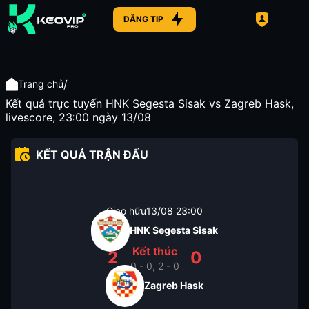
ĐĂNG TIP
/
Trang chủ
Kết quả trực tuyến HNK Segesta Sisak vs Zagreb Hask,
livescore, 23:00 ngày 13/08
KẾT QUẢ TRẬN ĐẤU
Giao hữu
13/08
23:00
HNK Segesta Sisak
Kết thúc
2
0
0 - 0, 2 - 0
Zagreb Hask