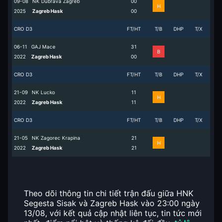
09-08
NK Dubrava Zagreb
0
0
H
2025
Zagreb Hask
0
0
CRO D3
FT/HT
T/B
DHP
T/X
06-11
GAJ Mace
3
1
B
2022
Zagreb Hask
0
0
CRO D3
FT/HT
T/B
DHP
T/X
21-09
NK Lucko
1
1
H
2022
Zagreb Hask
1
1
CRO D3
FT/HT
T/B
DHP
T/X
21-05
NK Zagorec Krapina
2
1
H
2022
Zagreb Hask
2
1
Theo dõi thông tin chi tiết trận đấu giữa HNK
Segesta Sisak và Zagreb Hask vào 23:00 ngày
13/08, với kết quả cập nhật liên tục, tin tức mới