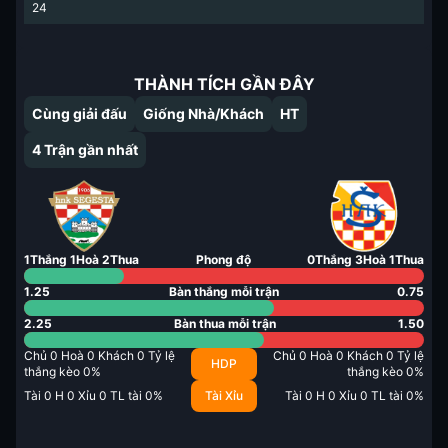
24
THÀNH TÍCH GẦN ĐÂY
Cùng giải đấu
Giống Nhà/Khách
HT
4
Trận gần nhất
1
Thắng
1
Hoà
2
Thua
Phong độ
0
Thắng
3
Hoà
1
Thua
1.25
Bàn thắng mỗi trận
0.75
2.25
Bàn thua mỗi trận
1.50
Chủ
0
Hoà
0
Khách
0
Tỷ lệ
Chủ
0
Hoà
0
Khách
0
Tỷ lệ
HDP
thắng kèo
0
%
thắng kèo
0
%
Tài
0
H
0
Xỉu
0
TL tài
0
%
Tài Xỉu
Tài
0
H
0
Xỉu
0
TL tài
0
%