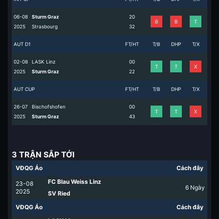
06-08
Sturm Graz
2
0
B
B
T
2025
Strasbourg
3
2
AUT D1
FT/HT
T/B
DHP
T/X
02-08
LASK Linz
0
0
T
T
X
2025
Sturm Graz
2
2
AUT CUP
FT/HT
T/B
DHP
T/X
26-07
Bischofshofen
0
0
T
T
X
2025
Sturm Graz
4
3
3 TRẬN SẮP TỚI
VĐQG Áo
Cách đây
FC Blau Weiss Linz
23-08
6
Ngày
2025
SV Ried
VĐQG Áo
Cách đây