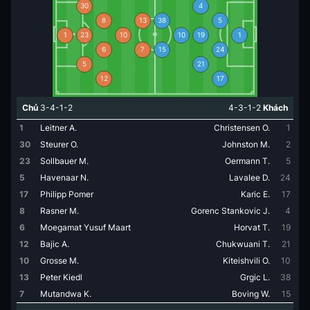
30
4
8
13
38
5
1
23
10
10
19
1
6
7
15
24
5
21
12
17
Chủ
3-4-1-2
4-3-1-2
Khách
1
Leitner A.
Christensen O.
1
30
Steurer O.
Johnston M.
2
23
Sollbauer M.
Oermann T.
5
5
Havenaar N.
Lavalee D.
24
17
Philipp Pomer
Karic E.
17
8
Rasner M.
Gorenc Stankovic J.
4
6
Moegamat Yusuf Maart
Horvat T.
19
12
Bajic A.
Chukwuani T.
21
10
Grosse M.
Kiteishvili O.
10
13
Peter Kiedl
Grgic L.
38
7
Mutandwa K.
Boving W.
15