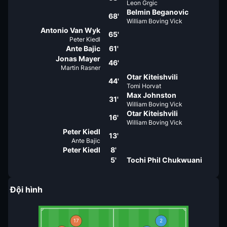
Leon Grgic
Belmin Beganovic
68'
William Boving Vick
Antonio Van Wyk
65'
Peter Kiedl
Ante Bajic
61'
Jonas Mayer
46'
Martin Rasner
Otar Kiteishvili
44'
Tomi Horvat
Max Johnston
31'
William Boving Vick
Otar Kiteishvili
16'
William Boving Vick
Peter Kiedl
13'
Ante Bajic
Peter Kiedl
8'
5'
Tochi Phil Chukwuani
Đội hình
17
2