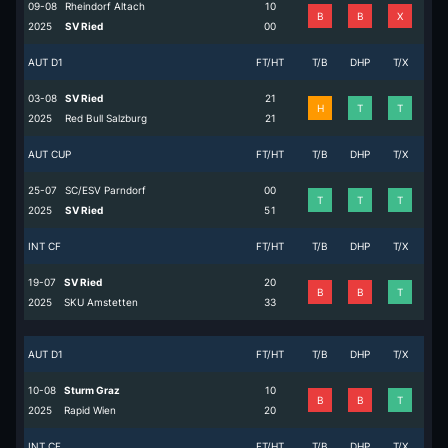
09-08
Rheindorf Altach
1
0
B
B
X
2025
SV Ried
0
0
AUT D1
FT/HT
T/B
DHP
T/X
03-08
SV Ried
2
1
H
T
T
2025
Red Bull Salzburg
2
1
AUT CUP
FT/HT
T/B
DHP
T/X
25-07
SC/ESV Parndorf
0
0
T
T
T
2025
SV Ried
5
1
INT CF
FT/HT
T/B
DHP
T/X
19-07
SV Ried
2
0
B
B
T
2025
SKU Amstetten
3
3
AUT D1
FT/HT
T/B
DHP
T/X
10-08
Sturm Graz
1
0
B
B
T
2025
Rapid Wien
2
0
INT CF
FT/HT
T/B
DHP
T/X