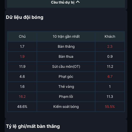
Cầu thủ dự bị
Dữ liệu đội bóng
Chủ
10 trận gần nhất
Khách
1.7
Bàn thắng
2.3
1.9
Bàn thua
0.9
11.9
Sút cầu môn(OT)
11.2
4.6
Phạt góc
6.7
1.6
Thẻ vàng
1
16.2
Phạm lỗi
11.3
48.6%
Kiểm soát bóng
55.5%
Tỷ lệ ghi/mất bàn thắng