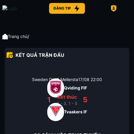
ĐĂNG TIP
/
Trang chủ
KẾT QUẢ TRẬN ĐẤU
Sweden Div 3 Mellersta
17/08
22:00
Qviding FIF
Kết thúc
1
5
0 - 3, 1 - 5
Tvaakers IF