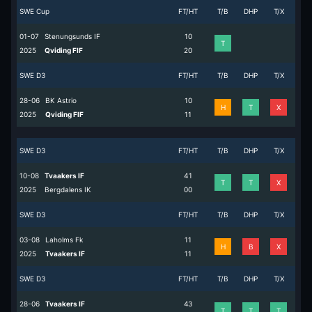
SWE Cup
FT/HT
T/B
DHP
T/X
01-07
Stenungsunds IF
1
0
T
2025
Qviding FIF
2
0
SWE D3
FT/HT
T/B
DHP
T/X
28-06
BK Astrio
1
0
H
T
X
2025
Qviding FIF
1
1
SWE D3
FT/HT
T/B
DHP
T/X
10-08
Tvaakers IF
4
1
T
T
X
2025
Bergdalens IK
0
0
SWE D3
FT/HT
T/B
DHP
T/X
03-08
Laholms Fk
1
1
H
B
X
2025
Tvaakers IF
1
1
SWE D3
FT/HT
T/B
DHP
T/X
28-06
Tvaakers IF
4
3
T
T
T