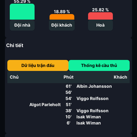
55.29
%
25.82
%
18.89
%
Đội nhà
Đội khách
Hoà
Chi tiết
Dữ liệu trận đấu
Thống kê cầu thủ
Chủ
Phút
Khách
61'
Albin Johansson
56'
54'
Viggo Rolfsson
Algot Parleholt
51'
38'
Viggo Rolfsson
10'
Isak Wiman
6'
Isak Wiman