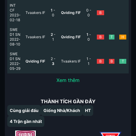
INT
CF
1
-
0
-
Tvaakers IF
Qviding FIF
B
2023-
0
0
02-18
SWE
D1 SN
2
-
1
-
Tvaakers IF
Qviding FIF
B
T
H
2022-
1
0
08-10
SWE
D1 SN
2
-
1
-
Qviding FIF
Tvaakers IF
B
B
T
2022-
3
1
05-29
Xem thêm
THÀNH TÍCH GẦN ĐÂY
Cùng giải đấu
Giống Nhà/Khách
HT
4
Trận gần nhất