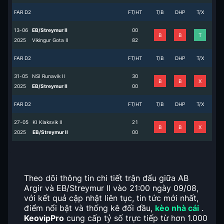
FAR D2
FT/HT
T/B
DHP
T/X
13-06
EB/Streymur II
0
0
B
B
T
2025
Vikingur Gota II
8
2
FAR D2
FT/HT
T/B
DHP
T/X
31-05
NSI Runavik II
3
0
B
B
X
2025
EB/Streymur II
0
0
FAR D2
FT/HT
T/B
DHP
T/X
27-05
KI Klaksvik II
2
1
B
B
X
2025
EB/Streymur II
0
0
Theo dõi thông tin chi tiết trận đấu giữa AB
Argir và EB/Streymur II vào 21:00 ngày 09/08,
với kết quả cập nhật liên tục, tin tức mới nhất,
điểm nổi bật và thống kê đối đầu,
kèo nhà cái
.
KeovipPro
cung cấp tỷ số trực tiếp từ hơn 1.000