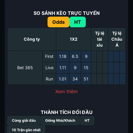
SO SÁNH KÈO TRỰC TUYẾN
Odds
HT
Tỷ lệ
Tỷ lệ
Công ty
1X2
tài
Châu
xỉu
Á
First
1.18
6.5
9
Bet 365
Live
1.11
9
15
Run
1.01
34
51
Xem thêm
THÀNH TÍCH ĐỐI ĐẦU
Cùng giải đấu
Giống Nhà/Khách
HT
10
Trận gần nhất