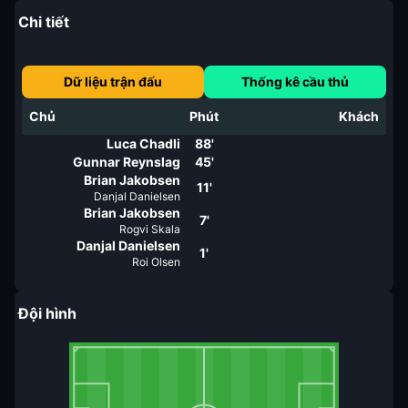
Chi tiết
Dữ liệu trận đấu
Thống kê cầu thủ
Chủ
Phút
Khách
Luca Chadli
88'
Gunnar Reynslag
45'
Brian Jakobsen
11'
Danjal Danielsen
Brian Jakobsen
7'
Rogvi Skala
Danjal Danielsen
1'
Roi Olsen
Đội hình