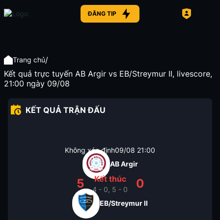
ĐĂNG TIP
/
Trang chủ
Kết quả trực tuyến AB Argir vs EB/Streymur II, livescore,
21:00 ngày 09/08
KẾT QUẢ TRẬN ĐẤU
Không xác định
09/08
21:00
AB Argir
Kết thúc
5
0
4 - 0, 5 - 0
EB/Streymur II