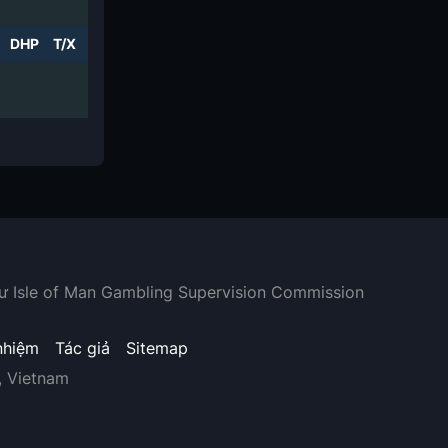
DHP
T/X
hư Isle of Man Gambling Supervision Commission
nhiệm
Tác giả
Sitemap
, Vietnam