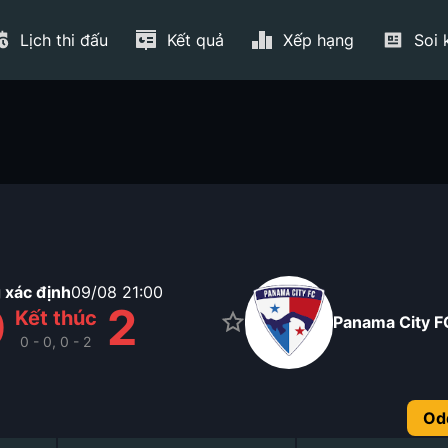
Lịch thi đấu
Kết quả
Xếp hạng
Soi 
 xác định
09/08
21:00
0
2
Kết thúc
Panama City F
0 - 0, 0 - 2
Od