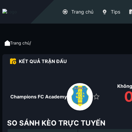
Trang chủ
Tips
/
Trang chủ
KẾT QUẢ TRẬN ĐẤU
Không
Champions FC Academy
SO SÁNH KÈO TRỰC TUYẾN