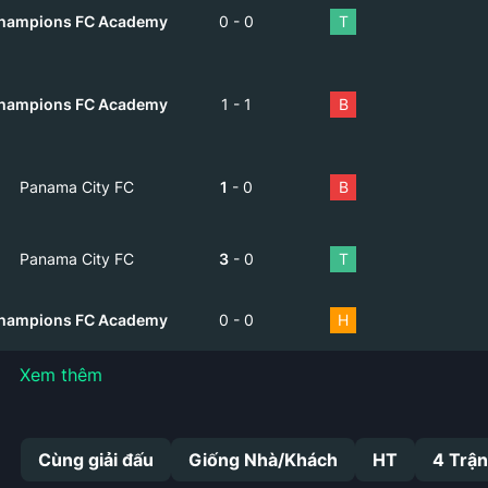
hampions FC Academy
0
-
0
T
hampions FC Academy
1
-
1
B
Panama City FC
1
-
0
B
Panama City FC
3
-
0
T
hampions FC Academy
0
-
0
H
Xem thêm
Cùng giải đấu
Giống Nhà/Khách
HT
4
Trận