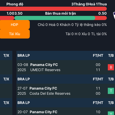
Phong độ
3
Thắng
0
Hoà
1
Thua
1.00
3.50
Bàn thua mỗi trận
0.50
HDP
Chủ
0
Hoà
0
Khách
0
Tỷ lệ thắng kèo
0
%
Tài Xỉu
Tài
0
H
0
Xỉu
0
TL tài
0
%
T/X
BRA LP
FT/HT
T/B
03-08
Panama City FC
0
0
B
2025
UMECIT Reserves
1
1
T/X
BRA LP
FT/HT
T/B
27-07
Panama City FC
1
1
T
2025
Costa Del Este Reserves
0
0
T/X
BRA LP
FT/HT
T/B
20-07
Panama City FC
1
0
T