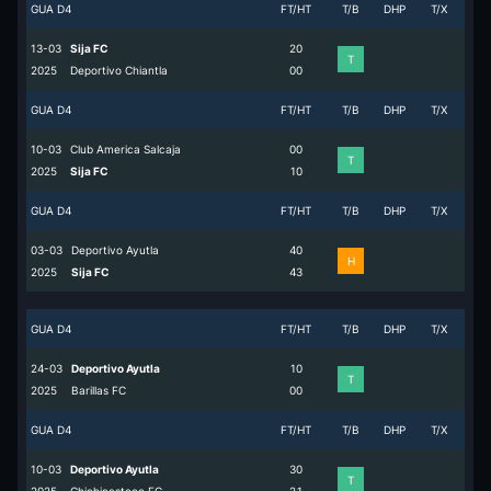
GUA D4
FT/HT
T/B
DHP
T/X
13-03
Sija FC
2
0
T
2025
Deportivo Chiantla
0
0
GUA D4
FT/HT
T/B
DHP
T/X
10-03
Club America Salcaja
0
0
T
2025
Sija FC
1
0
GUA D4
FT/HT
T/B
DHP
T/X
03-03
Deportivo Ayutla
4
0
H
2025
Sija FC
4
3
GUA D4
FT/HT
T/B
DHP
T/X
24-03
Deportivo Ayutla
1
0
T
2025
Barillas FC
0
0
GUA D4
FT/HT
T/B
DHP
T/X
10-03
Deportivo Ayutla
3
0
T