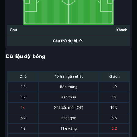
Chủ
Khách
Cầu thủ dự bị
Dữ liệu đội bóng
Chủ
10 trận gần nhất
Khách
1.2
Bàn thắng
1.9
1.2
Bàn thua
1.3
14
Sút cầu môn(OT)
10.7
5.2
Phạt góc
5.5
1.9
Thẻ vàng
2.2