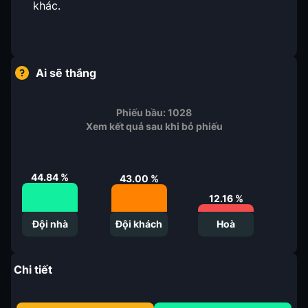
khác.
Ai sẽ thắng
Phiếu bầu:
1028
Xem kết quả sau khi bỏ phiếu
44.84
%
43.00
%
12.16
%
Đội nhà
Đội khách
Hoà
Chi tiết