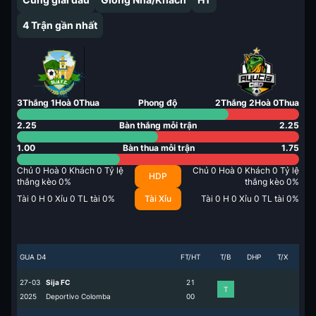
4
Trận gần nhất
3
Thắng
1
Hoà
0
Thua
Phong độ
2
Thắng
2
Hoà
0
Thua
2.25
Bàn thắng mỗi trận
2.25
1.00
Bàn thua mỗi trận
1.75
Chủ
0
Hoà
0
Khách
0
Tỷ lệ
Chủ
0
Hoà
0
Khách
0
Tỷ lệ
HDP
thắng kèo
0
%
thắng kèo
0
%
Tài
0
H
0
Xỉu
0
TL tài
0
%
Tài Xỉu
Tài
0
H
0
Xỉu
0
TL tài
0
%
GUA D4
FT/HT
T/B
DHP
T/X
27-03
Sija FC
2
1
T
2025
Deportivo Colomba
0
0