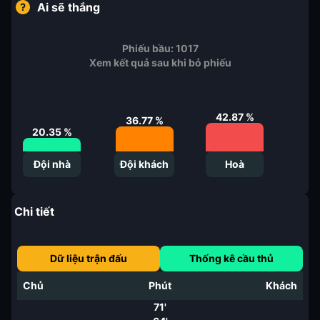
Ai sẽ thắng
Phiếu bầu:
1017
Xem kết quả sau khi bỏ phiếu
42.87
%
36.77
%
20.35
%
Đội nhà
Đội khách
Hoà
Chi tiết
Dữ liệu trận đấu
Thống kê cầu thủ
Chủ
Phút
Khách
71'