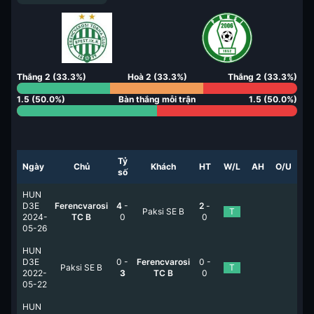
Thắng
2
(
33.3
%)
Hoà
2
(
33.3
%)
Thắng
2
(
33.3
%)
1.5
(
50.0
%)
Bàn thắng mỗi trận
1.5
(
50.0
%)
Tỷ
Ngày
Chủ
Khách
HT
W/L
AH
O/U
số
HUN
D3E
Ferencvarosi
4
-
2
-
Paksi SE B
T
2024-
TC B
0
0
05-26
HUN
D3E
0
-
Ferencvarosi
0
-
Paksi SE B
T
2022-
3
TC B
0
05-22
HUN