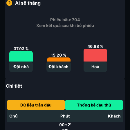
Ai sẽ thắng
Phiếu bầu:
704
Xem kết quả sau khi bỏ phiếu
46.88
%
37.93
%
15.20
%
Đội nhà
Đội khách
Hoà
Chi tiết
Dữ liệu trận đấu
Thống kê cầu thủ
Chủ
Phút
Khách
90+2'