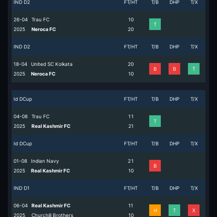
IND D2
FT/HT
T/B
DHP
T/X
26-04
Trau FC
1
0
T
2025
Neroca FC
2
0
IND D2
FT/HT
T/B
DHP
T/X
18-04
United SC Kolkata
2
0
B
B
T
2025
Neroca FC
1
0
Id DCup
FT/HT
T/B
DHP
T/X
04-08
Trau FC
1
1
T
2025
Real Kashmir FC
2
1
Id DCup
FT/HT
T/B
DHP
T/X
01-08
Indian Navy
2
1
B
2025
Real Kashmir FC
1
0
IND D1
FT/HT
T/B
DHP
T/X
06-04
Real Kashmir FC
1
1
H
T
X
2025
Churchill Brothers
1
0