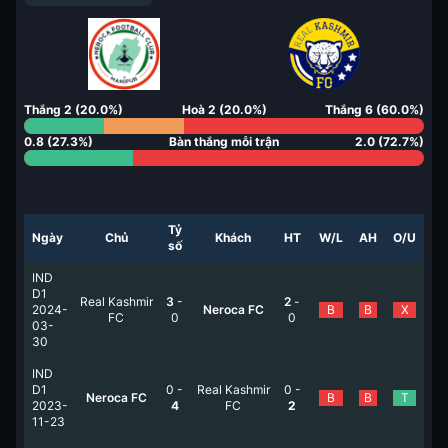
Thắng
2
(
20.0
%)
Hoà
2
(
20.0
%)
Thắng
6
(
60.0
%)
0.8
(
27.3
%)
Bàn thắng mỗi trận
2.0
(
72.7
%)
Tỷ
Ngày
Chủ
Khách
HT
W/L
AH
O/U
số
IND
D1
Real Kashmir
3
-
2
-
2024-
Neroca FC
B
B
X
FC
0
0
03-
30
IND
D1
0
-
Real Kashmir
0
-
Neroca FC
B
B
T
2023-
4
FC
2
11-23