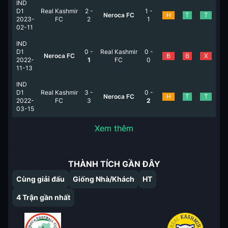
IND
D1
Real Kashmir
2
-
1
-
Neroca FC
H
T
T
2023-
FC
2
1
02-11
IND
D1
0
-
Real Kashmir
0
-
Neroca FC
B
B
X
2022-
1
FC
0
11-13
IND
D1
Real Kashmir
3
-
0
-
Neroca FC
H
T
T
2022-
FC
3
2
03-15
Xem thêm
THÀNH TÍCH GẦN ĐÂY
Cùng giải đấu
Giống Nhà/Khách
HT
4
Trận gần nhất