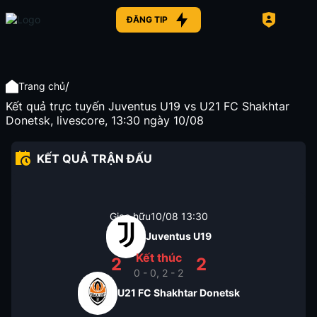
ĐĂNG TIP
/
Trang chủ
Kết quả trực tuyến Juventus U19 vs U21 FC Shakhtar
Donetsk, livescore, 13:30 ngày 10/08
KẾT QUẢ TRẬN ĐẤU
Giao hữu
10/08
13:30
Juventus U19
Kết thúc
2
2
0 - 0, 2 - 2
U21 FC Shakhtar Donetsk