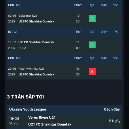
UKR U21
FT/HT
T/B
DHP
T/X
02-08
Epitsentr U21
1
0
T
2025
U21 FC Shakhtar Donetsk
2
0
INT CF
FT/HT
T/B
DHP
T/X
17-07
U21 FC Shakhtar Donetsk
1
1
T
2025
UCSA
0
0
UKR U21
FT/HT
T/B
DHP
T/X
23-05
Rukh Vynnyky U21
4
3
B
2025
U21 FC Shakhtar Donetsk
3
0
3 TRẬN SẮP TỚI
Ukraine Youth League
Cách đây
Veres Rivne U21
15-08
5
Ngày
2025
U21 FC Shakhtar Donetsk