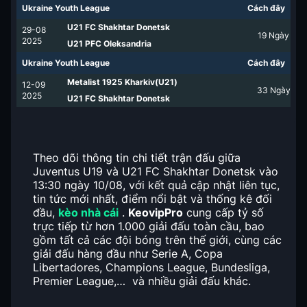
Ukraine Youth League
Cách đây
U21 FC Shakhtar Donetsk
29-08
19
Ngày
2025
U21 PFC Oleksandria
Ukraine Youth League
Cách đây
Metalist 1925 Kharkiv(U21)
12-09
33
Ngày
2025
U21 FC Shakhtar Donetsk
Theo dõi thông tin chi tiết trận đấu giữa
Juventus U19 và U21 FC Shakhtar Donetsk vào
13:30 ngày 10/08, với kết quả cập nhật liên tục,
tin tức mới nhất, điểm nổi bật và thống kê đối
đầu,
kèo nhà cái
.
KeovipPro
cung cấp tỷ số
trực tiếp từ hơn 1.000 giải đấu toàn cầu, bao
gồm tất cả các đội bóng trên thế giới, cùng các
giải đấu hàng đầu như Serie A, Copa
Libertadores, Champions League, Bundesliga,
Premier League,… và nhiều giải đấu khác.