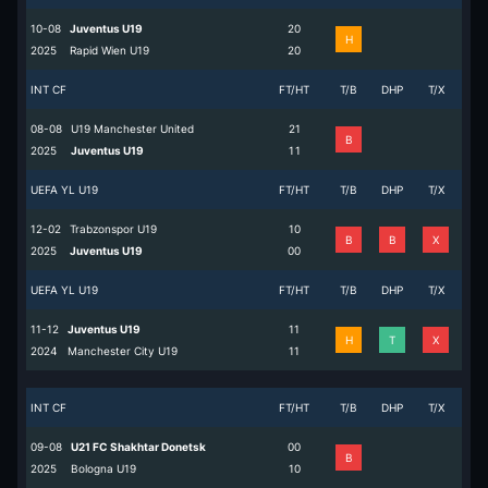
10-08
Juventus U19
2
0
H
2025
Rapid Wien U19
2
0
INT CF
FT/HT
T/B
DHP
T/X
08-08
U19 Manchester United
2
1
B
2025
Juventus U19
1
1
UEFA YL U19
FT/HT
T/B
DHP
T/X
12-02
Trabzonspor U19
1
0
B
B
X
2025
Juventus U19
0
0
UEFA YL U19
FT/HT
T/B
DHP
T/X
11-12
Juventus U19
1
1
H
T
X
2024
Manchester City U19
1
1
INT CF
FT/HT
T/B
DHP
T/X
09-08
U21 FC Shakhtar Donetsk
0
0
B
2025
Bologna U19
1
0