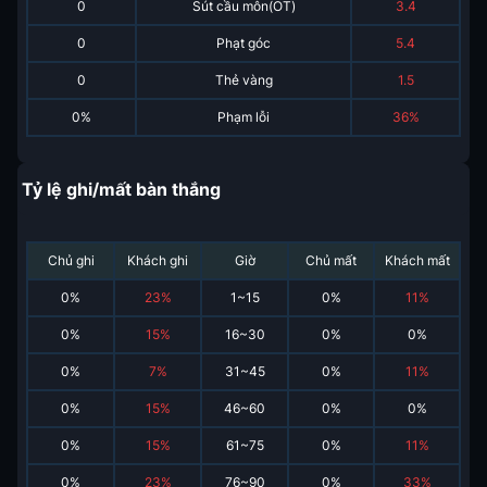
0
Sút cầu môn(OT)
3.4
0
Phạt góc
5.4
0
Thẻ vàng
1.5
0%
Phạm lỗi
36%
Tỷ lệ ghi/mất bàn thắng
Chủ ghi
Khách ghi
Giờ
Chủ mất
Khách mất
0
%
23
%
1~15
0
%
11
%
0
%
15
%
16~30
0
%
0
%
0
%
7
%
31~45
0
%
11
%
0
%
15
%
46~60
0
%
0
%
0
%
15
%
61~75
0
%
11
%
0
%
23
%
76~90
0
%
33
%