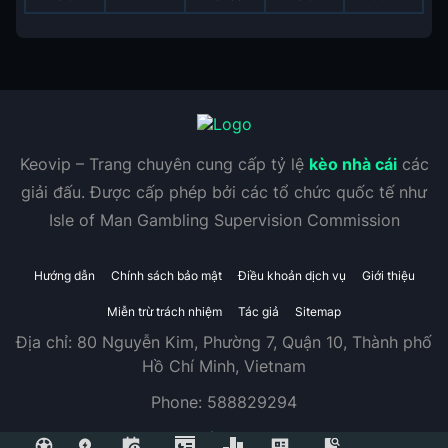
Keovip – Trang chuyên cung cấp tỷ lệ
kèo nhà cái
các
giải đấu. Được cấp phép bởi các tổ chức quốc tế như
Isle of Man Gambling Supervision Commission
Hướng dẫn
Chính sách bảo mật
Điều khoản dịch vụ
Giới thiệu
Miễn trừ trách nhiệm
Tác giả
Sitemap
Địa chỉ:
80 Nguyễn Kim, Phường 7, Quận 10, Thành phố
Hồ Chí Minh, Vietnam
Phone:
588829294