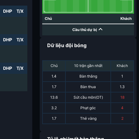
DHP
T/X
Chủ
Khách
Cầu thủ dự bị
DHP
T/X
Dữ liệu đội bóng
Chủ
10 trận gần nhất
Khách
DHP
T/X
1.4
Bàn thắng
1
1.7
Bàn thua
1.3
13.6
Sút cầu môn(OT)
18
3.2
Phạt góc
4
1.7
Thẻ vàng
2