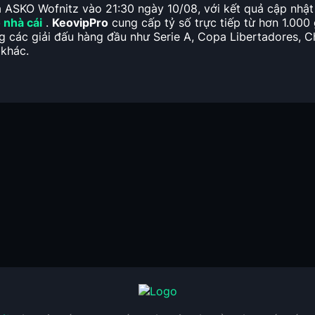
à ASKO Wofnitz vào 21:30 ngày 10/08, với kết quả cập nhật l
o nhà cái
.
KeovipPro
cung cấp tỷ số trực tiếp từ hơn 1.000 
ng các giải đấu hàng đầu như Serie A, Copa Libertadores, 
 khác.