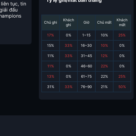
Tỷ lệ ghi/mất bàn thắng
iên tục, tin
giải đấu
Champions
Khách
Khách
Chủ ghi
Giờ
Chủ mất
ghi
mất
17
%
0
%
1~15
10
%
25
%
15
%
33
%
16~30
10
%
0
%
11
%
33
%
31~45
12
%
0
%
11
%
0
%
46~60
22
%
0
%
13
%
0
%
61~75
22
%
25
%
31
%
33
%
76~90
21
%
50
%