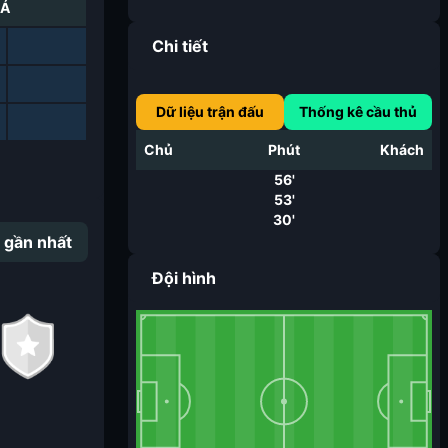
 Á
Chi tiết
Dữ liệu trận đấu
Thống kê cầu thủ
Chủ
Phút
Khách
56'
53'
30'
 gần nhất
Đội hình