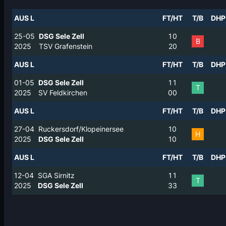
AUS L
FT/HT
T/B
DHP
25-05
DSG Sele Zell
1
0
B
2025
TSV Grafenstein
2
0
AUS L
FT/HT
T/B
DHP
01-05
DSG Sele Zell
1
1
T
2025
SV Feldkirchen
0
0
AUS L
FT/HT
T/B
DHP
27-04
Ruckersdorf/Klopeinersee
1
0
H
2025
DSG Sele Zell
1
0
AUS L
FT/HT
T/B
DHP
12-04
SGA Sirnitz
1
1
T
2025
DSG Sele Zell
3
3