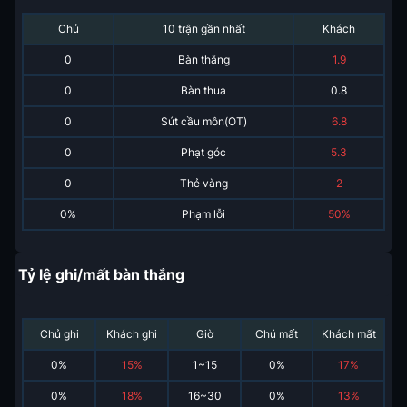
Chủ
10 trận gần nhất
Khách
0
Bàn thắng
1.9
0
Bàn thua
0.8
0
Sút cầu môn(OT)
6.8
0
Phạt góc
5.3
0
Thẻ vàng
2
0%
Phạm lỗi
50%
Tỷ lệ ghi/mất bàn thắng
Chủ ghi
Khách ghi
Giờ
Chủ mất
Khách mất
0
%
15
%
1~15
0
%
17
%
0
%
18
%
16~30
0
%
13
%