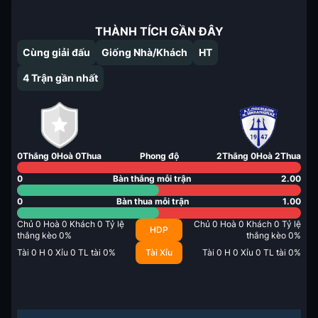
THÀNH TÍCH GẦN ĐÂY
Cùng giải đấu
Giống Nhà/Khách
HT
4
Trận gần nhất
0
Thắng
0
Hoà
0
Thua
Phong độ
2
Thắng
0
Hoà
2
Thua
0
Bàn thắng mỗi trận
2.00
0
Bàn thua mỗi trận
1.00
Chủ
0
Hoà
0
Khách
0
Tỷ lệ
Chủ
0
Hoà
0
Khách
0
Tỷ lệ
HDP
thắng kèo
0
%
thắng kèo
0
%
Tài
0
H
0
Xỉu
0
TL tài
0
%
Tài Xỉu
Tài
0
H
0
Xỉu
0
TL tài
0
%