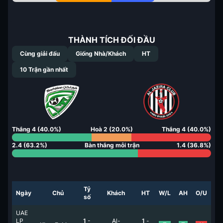
THÀNH TÍCH ĐỐI ĐẦU
Cùng giải đấu
Giống Nhà/Khách
HT
10
Trận gần nhất
Thắng
4
(
40.0
%)
Hoà
2
(
20.0
%)
Thắng
4
(
40.0
%)
2.4
(
63.2
%)
Bàn thắng mỗi trận
1.4
(
36.8
%)
Tỷ
Ngày
Chủ
Khách
HT
W/L
AH
O/U
số
UAE
LP
1
-
Al-
1
-