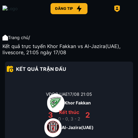
ĐĂNG TIP
/
Trang chủ
Kết quả trực tuyến Khor Fakkan vs Al-Jazira(UAE),
livescore, 21:05 ngày 17/08
KẾT QUẢ TRẬN ĐẤU
VĐQG UAE
17/08
21:05
Khor Fakkan
Kết thúc
3
2
0 - 0, 3 - 2
Al-Jazira(UAE)