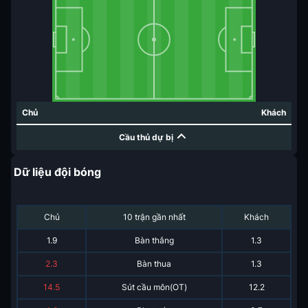
Chủ
Khách
Cầu thủ dự bị
Dữ liệu đội bóng
Chủ
10 trận gần nhất
Khách
1.9
Bàn thắng
1.3
2.3
Bàn thua
1.3
14.5
Sút cầu môn(OT)
12.2