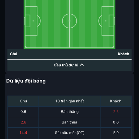
Chủ
Khách
Cầu thủ dự bị
Dữ liệu đội bóng
Chủ
10 trận gần nhất
Khách
0.6
Bàn thắng
2.5
2.6
Bàn thua
0.6
14.4
Sút cầu môn(OT)
5.9