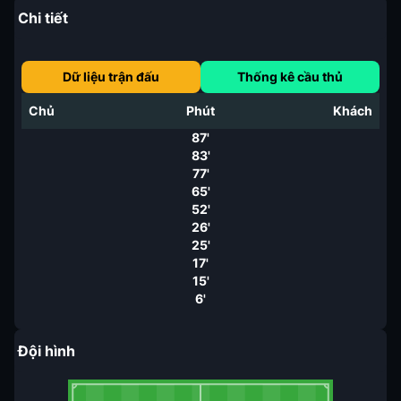
Chi tiết
Dữ liệu trận đấu
Thống kê cầu thủ
Chủ
Phút
Khách
87'
83'
77'
65'
52'
26'
25'
17'
15'
6'
Đội hình