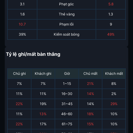
3.1
Phạt góc
5.8
1.6
Thẻ vàng
1.3
10.7
Phạm lỗi
9
39%
Kiểm soát bóng
49%
Tỷ lệ ghi/mất bàn thắng
Chủ ghi
Khách ghi
Giờ
Chủ mất
Khách mất
7
%
7
%
1~15
21
%
8
%
11
%
11
%
16~30
14
%
2
%
22
%
19
%
31~45
14
%
29
%
11
%
13
%
46~60
18
%
10
%
22
%
17
%
61~75
15
%
10
%