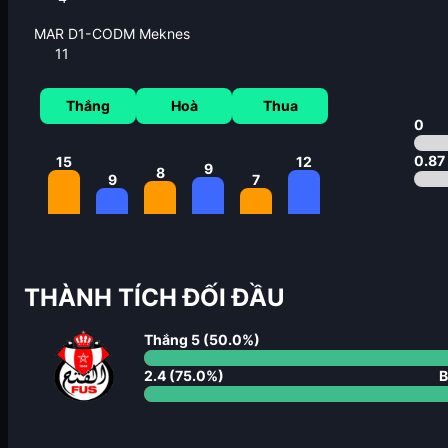
MAR D1-
CODM Meknes
11
Thắng
Hoà
Thua
0
0.87
12
15
9
8
9
7
THÀNH TÍCH ĐỐI ĐẦU
Thắng
5
(
50.0
%)
2.4
(
75.0
%)
B