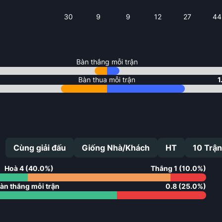
30
9
9
12
27
44
Bàn thắng mỗi trận
Bàn thua mỗi trận
1
Cùng giải đấu
Giống Nhà/Khách
HT
10
Trận
Hoà
4
(
40.0
%)
Thắng
1
(
10.0
%)
àn thắng mỗi trận
0.8
(
25.0
%)