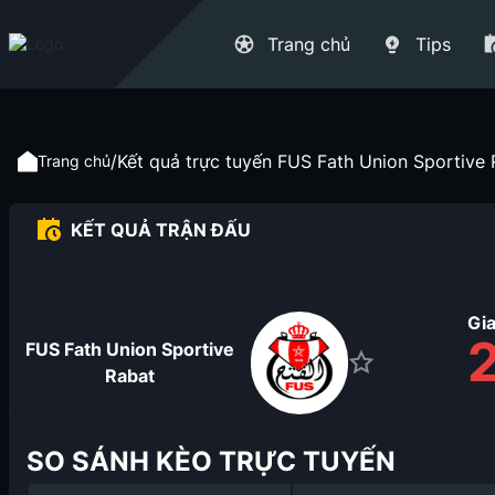
Trang chủ
Tips
/
Kết quả trực tuyến FUS Fath Union Sportive
Trang chủ
KẾT QUẢ TRẬN ĐẤU
Gi
FUS Fath Union Sportive
Rabat
SO SÁNH KÈO TRỰC TUYẾN