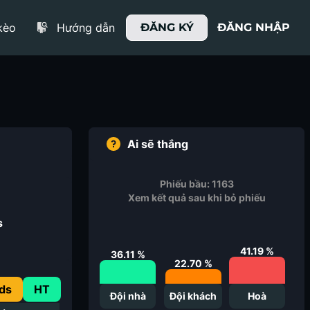
kèo
Hướng dẫn
ĐĂNG KÝ
ĐĂNG NHẬP
Ai sẽ thắng
Phiếu bầu:
1163
Xem kết quả sau khi bỏ phiếu
s
41.19
%
36.11
%
22.70
%
ds
HT
Đội nhà
Đội khách
Hoà