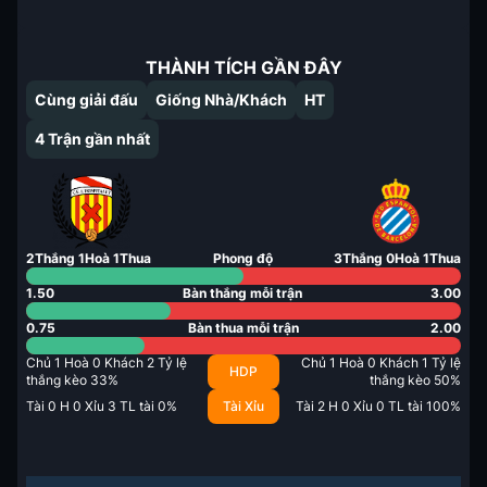
THÀNH TÍCH GẦN ĐÂY
Cùng giải đấu
Giống Nhà/Khách
HT
4
Trận gần nhất
2
Thắng
1
Hoà
1
Thua
Phong độ
3
Thắng
0
Hoà
1
Thua
1.50
Bàn thắng mỗi trận
3.00
0.75
Bàn thua mỗi trận
2.00
Chủ
1
Hoà
0
Khách
2
Tỷ lệ
Chủ
1
Hoà
0
Khách
1
Tỷ lệ
HDP
thắng kèo
33
%
thắng kèo
50
%
Tài
0
H
0
Xỉu
3
TL tài
0
%
Tài Xỉu
Tài
2
H
0
Xỉu
0
TL tài
100
%