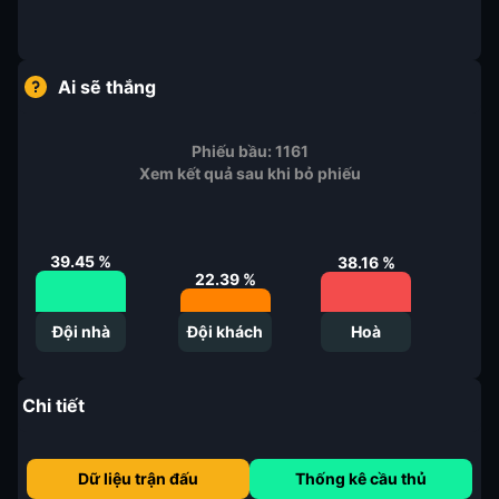
Ai sẽ thắng
Phiếu bầu:
1161
Xem kết quả sau khi bỏ phiếu
39.45
%
38.16
%
22.39
%
Đội nhà
Đội khách
Hoà
Chi tiết
Dữ liệu trận đấu
Thống kê cầu thủ