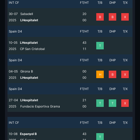
INT CF
FT/HT
T/B
DHP
T/X
30-07
Sabadell
2
0
B
B
X
2025
LHospitalet
0
0
Spain D4
FT/HT
T/B
DHP
T/X
10-05
LHospitalet
4
3
T
2025
CP San Cristobal
1
1
Spain D4
FT/HT
T/B
DHP
T/X
04-05
Girona B
0
0
H
B
X
2025
LHospitalet
0
0
Spain D4
FT/HT
T/B
DHP
T/X
27-04
LHospitalet
2
1
T
T
X
2025
Fundacio Esportiva Grama
0
0
INT CF
FT/HT
T/B
DHP
T/X
10-08
Espanyol B
4
3
T