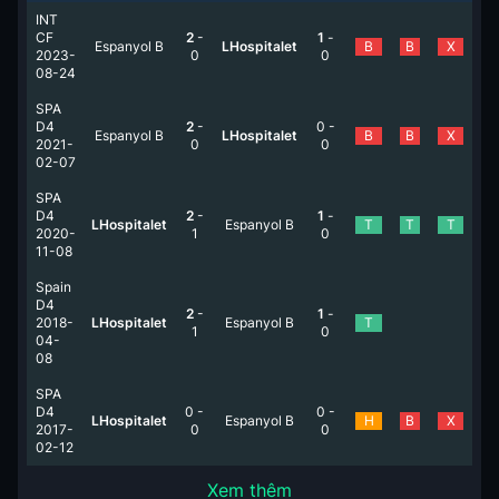
INT
CF
2
-
1
-
Espanyol B
LHospitalet
B
B
X
2023-
0
0
08-24
SPA
D4
2
-
0
-
Espanyol B
LHospitalet
B
B
X
2021-
0
0
02-07
SPA
D4
2
-
1
-
LHospitalet
Espanyol B
T
T
T
2020-
1
0
11-08
Spain
D4
2
-
1
-
2018-
LHospitalet
Espanyol B
T
1
0
04-
08
SPA
D4
0
-
0
-
LHospitalet
Espanyol B
H
B
X
2017-
0
0
02-12
Xem thêm