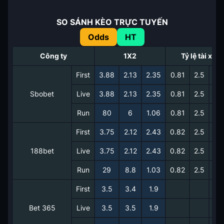
SO SÁNH KÈO TRỰC TUYẾN
Odds
HT
Công ty
1X2
Tỷ lệ tài xỉu
First
3.88
2.13
2.35
0.81
2.5
0.
Sbobet
Live
3.88
2.13
2.35
0.81
2.5
0.
Run
80
6
1.06
0.81
2.5
0.
First
3.75
2.12
2.43
0.82
2.5
0.
188bet
Live
3.75
2.12
2.43
0.82
2.5
0.
Run
29
8.8
1.03
0.82
2.5
0.
First
3.5
3.4
1.9
Bet 365
Live
3.5
3.5
1.9