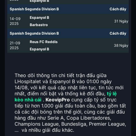
Espanyol B
Spanish Segunda Division B
Cách đây
Espanyol B
14-09
31
Ngày
2025
Barbastro
Spanish Segunda Division B
Cách đây
Reus FC Reddis
21-09
38
Ngày
2025
Espanyol B
Theo dõi thông tin chi tiết trận đấu giữa
LHospitalet và Espanyol B vào 01:00 ngày
14/08, với kết quả cập nhật liên tục, tin tức mới
nhất, điểm nổi bật và thống kê đối đầu,
tỷ lệ
kèo nhà cái
.
KeovipPro
cung cấp tỷ số trực
tiếp từ hơn 1.000 giải đấu toàn cầu, bao gồm tất
cả các đội bóng trên thế giới, cùng các giải đấu
hàng đầu như Serie A, Copa Libertadores,
Champions League, Bundesliga, Premier League,
… và nhiều giải đấu khác.