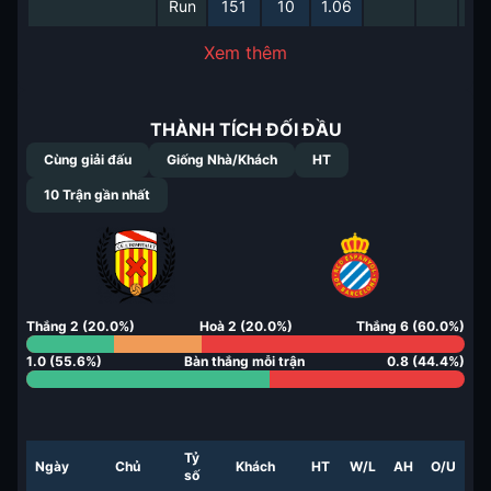
Run
151
10
1.06
Xem thêm
THÀNH TÍCH ĐỐI ĐẦU
Cùng giải đấu
Giống Nhà/Khách
HT
10
Trận gần nhất
Thắng
2
(
20.0
%)
Hoà
2
(
20.0
%)
Thắng
6
(
60.0
%)
1.0
(
55.6
%)
Bàn thắng mỗi trận
0.8
(
44.4
%)
Tỷ
Ngày
Chủ
Khách
HT
W/L
AH
O/U
số