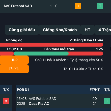
AVS Futebol SAD
1
-
0
H
T
Cùng giải đấu
Giống Nhà/Khách
HT
4
Trận
Phong độ
2
Thắng
1
Hoà
1
Thua
1.50
2.00
Bàn thua mỗi trận
1.25
HDP
Chủ
1
Hoà
0
Khách
1
Tỷ lệ thắng kèo
50
%
Tài Xỉu
Tài
0
H
0
Xỉu
2
TL tài
0
%
T/X
POR D1
FT/HT
T/B
15-08
AVS Futebol SAD
0
0
X
T
2025
Casa Pia AC
2
1