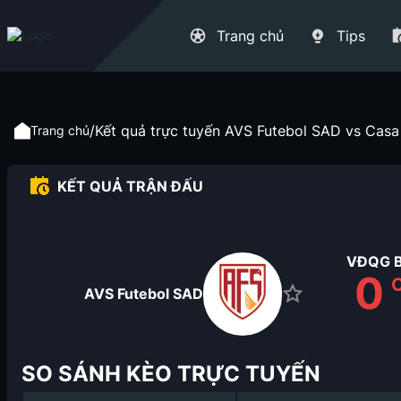
Trang chủ
Tips
/
Kết quả trực tuyến AVS Futebol SAD vs Casa 
Trang chủ
KẾT QUẢ TRẬN ĐẤU
VĐQG B
0
AVS Futebol SAD
SO SÁNH KÈO TRỰC TUYẾN