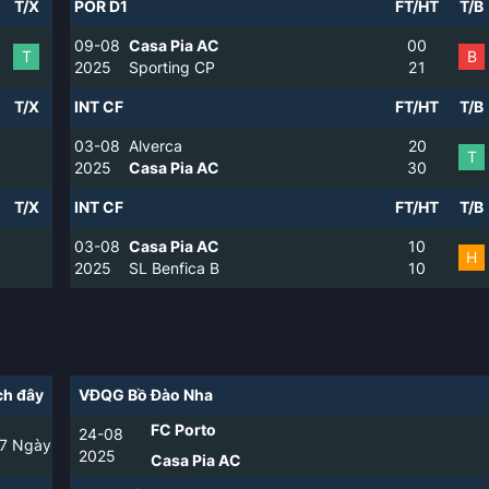
T/X
POR D1
FT/HT
T/B
09-08
Casa Pia AC
0
0
T
B
2025
Sporting CP
2
1
T/X
INT CF
FT/HT
T/B
03-08
Alverca
2
0
T
2025
Casa Pia AC
3
0
T/X
INT CF
FT/HT
T/B
03-08
Casa Pia AC
1
0
H
2025
SL Benfica B
1
0
h đây
VĐQG Bồ Đào Nha
FC Porto
24-08
7
Ngày
2025
Casa Pia AC