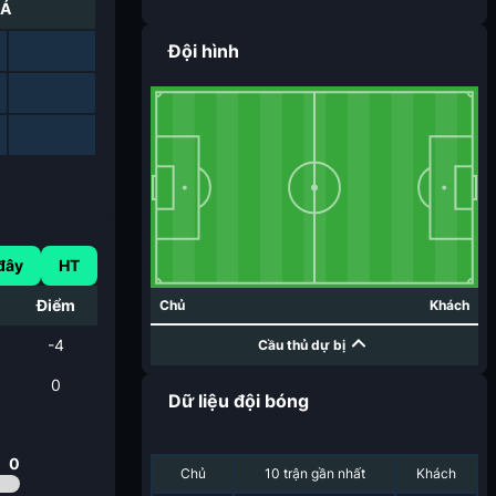
 Á
Đội hình
đây
HT
i
Điểm
Chủ
Khách
-4
Cầu thủ dự bị
0
Dữ liệu đội bóng
0
Chủ
10 trận gần nhất
Khách