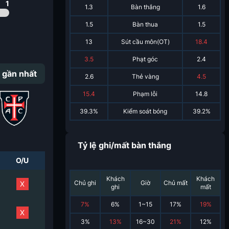
1
1.3
Bàn thắng
1.6
1.5
Bàn thua
1.5
13
Sút cầu môn(OT)
18.4
3.5
Phạt góc
2.4
 gần nhất
2.6
Thẻ vàng
4.5
15.4
Phạm lỗi
14.8
39.3%
Kiểm soát bóng
39.2%
Tỷ lệ ghi/mất bàn thắng
O/U
Khách
Khách
Chủ ghi
Giờ
Chủ mất
X
ghi
mất
7
%
6
%
1~15
17
%
19
%
X
3
%
13
%
16~30
21
%
12
%