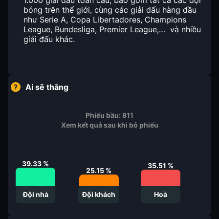
1.000 giải đấu toàn cầu, bao gồm tất cả các đội
bóng trên thế giới, cùng các giải đấu hàng đầu
như Serie A, Copa Libertadores, Champions
League, Bundesliga, Premier League,… và nhiều
giải đấu khác.
Ai sẽ thắng
Phiếu bầu:
811
Xem kết quả sau khi bỏ phiếu
39.33
%
35.51
%
25.15
%
Đội nhà
Đội khách
Hoà