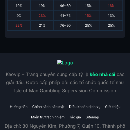
19
%
19
%
46~60
15
%
16
%
9
%
23
%
61~75
15
%
13
%
22
%
21
%
76~90
25
%
25
%
Keovip – Trang chuyên cung cấp tỷ lệ
kèo nhà cái
các
giải đấu. Được cấp phép bởi các tổ chức quốc tế như
Isle of Man Gambling Supervision Commission
Hướng dẫn
Chính sách bảo mật
Điều khoản dịch vụ
Giới thiệu
Miễn trừ trách nhiệm
Tác giả
Sitemap
Địa chỉ:
80 Nguyễn Kim, Phường 7, Quận 10, Thành phố