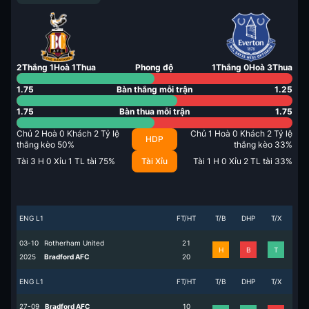
2
Thắng
1
Hoà
1
Thua
Phong độ
1
Thắng
0
Hoà
3
Thua
1.75
Bàn thắng mỗi trận
1.25
1.75
Bàn thua mỗi trận
1.75
Chủ
2
Hoà
0
Khách
2
Tỷ lệ
Chủ
1
Hoà
0
Khách
2
Tỷ lệ
HDP
thắng kèo
50
%
thắng kèo
33
%
Tài
3
H
0
Xỉu
1
TL tài
75
%
Tài Xỉu
Tài
1
H
0
Xỉu
2
TL tài
33
%
ENG L1
FT/HT
T/B
DHP
T/X
03-10
Rotherham United
2
1
H
B
T
2025
Bradford AFC
2
0
ENG L1
FT/HT
T/B
DHP
T/X
27-09
Bradford AFC
1
0