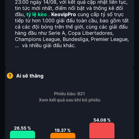
23:00 ngày 14/08, với kết quả cập nhật liên tục,
tin tức mới nhất, điểm nổi bật và thống kê đối
đầu,
tỷ lệ kèo
.
KeovipPro
cung cấp tỷ số trực
tiếp từ hơn 1.000 giải đấu toàn cầu, bao gồm tất
cả các đội bóng trên thế giới, cùng các giải đấu
hàng đầu như Serie A, Copa Libertadores,
Champions League, Bundesliga, Premier League,
… và nhiều giải đấu khác.
Ai sẽ thắng
Phiếu bầu:
821
Xem kết quả sau khi bỏ phiếu
54.08
%
26.55
%
19.37
%