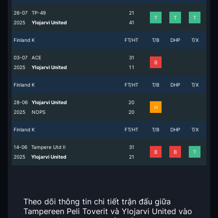
26-07
TP-49
2
1
T
T
T
2025
Ylojarvi United
4
1
Finland K
FT/HT
T/B
DHP
T/X
03-07
ACE
3
1
B
2025
Ylojarvi United
1
1
Finland K
FT/HT
T/B
DHP
T/X
28-06
Ylojarvi United
2
0
H
2025
NOPS
2
0
Finland K
FT/HT
T/B
DHP
T/X
14-06
Tampere Utd II
3
1
B
B
T
2025
Ylojarvi United
2
1
Theo dõi thông tin chi tiết trận đấu giữa
Tampereen Peli Toverit và Ylojarvi United vào