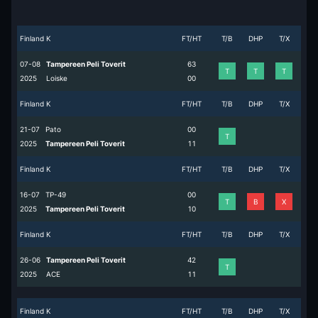
Finland K
FT/HT
T/B
DHP
T/X
07-08
Tampereen Peli Toverit
6
3
T
T
T
2025
Loiske
0
0
Finland K
FT/HT
T/B
DHP
T/X
21-07
Pato
0
0
T
2025
Tampereen Peli Toverit
1
1
Finland K
FT/HT
T/B
DHP
T/X
16-07
TP-49
0
0
T
B
X
2025
Tampereen Peli Toverit
1
0
Finland K
FT/HT
T/B
DHP
T/X
26-06
Tampereen Peli Toverit
4
2
T
2025
ACE
1
1
Finland K
FT/HT
T/B
DHP
T/X