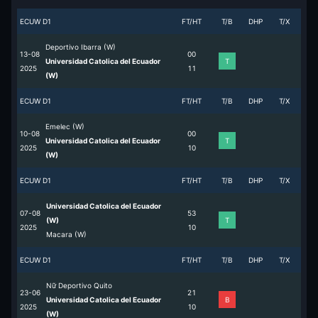
ECUW D1
FT/HT
T/B
DHP
T/X
Deportivo Ibarra (W)
13-08
0
0
Universidad Catolica del Ecuador
T
2025
1
1
(W)
ECUW D1
FT/HT
T/B
DHP
T/X
Emelec (W)
10-08
0
0
Universidad Catolica del Ecuador
T
2025
1
0
(W)
ECUW D1
FT/HT
T/B
DHP
T/X
Universidad Catolica del Ecuador
07-08
5
3
(W)
T
2025
1
0
Macara (W)
ECUW D1
FT/HT
T/B
DHP
T/X
Nữ Deportivo Quito
23-06
2
1
Universidad Catolica del Ecuador
B
2025
1
0
(W)