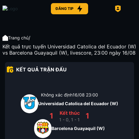
ĐĂNG TIP
/
Trang chủ
Kết quả trực tuyến Universidad Catolica del Ecuador (W)
vs Barcelona Guayaquil (W), livescore, 23:00 ngày 16/08
KẾT QUẢ TRẬN ĐẤU
Không xác định
16/08
23:00
Universidad Catolica del Ecuador (W)
Kết thúc
1
1
1 - 0, 1 - 1
Barcelona Guayaquil (W)