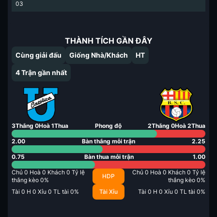
03
THÀNH TÍCH GẦN ĐÂY
Cùng giải đấu
Giống Nhà/Khách
HT
4
Trận gần nhất
3
Thắng
0
Hoà
1
Thua
Phong độ
2
Thắng
0
Hoà
2
Thua
2.00
Bàn thắng mỗi trận
2.25
0.75
Bàn thua mỗi trận
1.00
Chủ
0
Hoà
0
Khách
0
Tỷ lệ
Chủ
0
Hoà
0
Khách
0
Tỷ lệ
HDP
thắng kèo
0
%
thắng kèo
0
%
Tài
0
H
0
Xỉu
0
TL tài
0
%
Tài Xỉu
Tài
0
H
0
Xỉu
0
TL tài
0
%