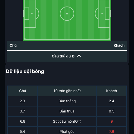
Chủ
Khách
Cầu thủ dự bị
Dữ liệu đội bóng
Chủ
10 trận gần nhất
Khách
2.3
Bàn thắng
2.4
0.7
Bàn thua
0.5
6.8
Sút cầu môn(OT)
9
5.4
Phạt góc
7.6