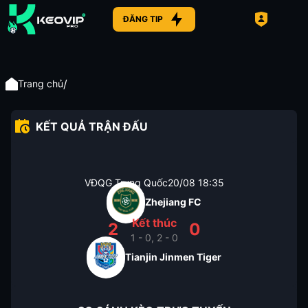
ĐĂNG TIP
/
Trang chủ
KẾT QUẢ TRẬN ĐẤU
VĐQG Trung Quốc
20/08
18:35
Zhejiang FC
Kết thúc
2
0
1 - 0, 2 - 0
Tianjin Jinmen Tiger