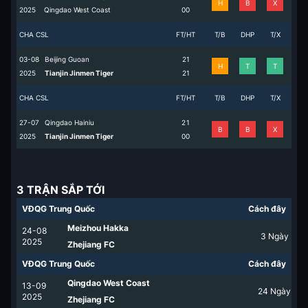
H
B
X
2025
Qingdao West Coast
0
0
CHA CSL
FT/HT
T/B
DHP
T/X
03-08
Beijing Guoan
2
1
H
T
T
2025
Tianjin Jinmen Tiger
2
1
CHA CSL
FT/HT
T/B
DHP
T/X
27-07
Qingdao Hainiu
2
1
B
B
X
2025
Tianjin Jinmen Tiger
0
0
3 TRẬN SẮP TỚI
VĐQG Trung Quốc
Cách đây
Meizhou Hakka
24-08
3
Ngày
2025
Zhejiang FC
VĐQG Trung Quốc
Cách đây
Qingdao West Coast
13-09
24
Ngày
2025
Zhejiang FC