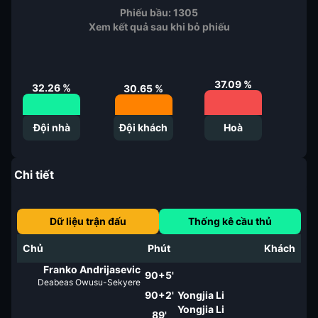
Phiếu bầu:
1305
Xem kết quả sau khi bỏ phiếu
37.09
%
32.26
%
30.65
%
Đội nhà
Đội khách
Hoà
Chi tiết
Dữ liệu trận đấu
Thống kê cầu thủ
Chủ
Phút
Khách
Franko Andrijasevic
90+5'
Deabeas Owusu-Sekyere
90+2'
Yongjia Li
Yongjia Li
89'