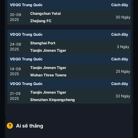
VĐQG Trung Quốc
Cách đây
Changchun Yatai
20-09
30
Ngày
2025
Zhejiang FC
VĐQG Trung Quốc
Cách đây
Shanghai Port
24-08
3
Ngày
2025
Tianjin Jinmen Tiger
VĐQG Trung Quốc
Cách đây
Tianjin Jinmen Tiger
14-09
25
Ngày
2025
Wuhan Three Towns
VĐQG Trung Quốc
Cách đây
Tianjin Jinmen Tiger
21-09
32
Ngày
2025
Shenzhen Xinpengcheng
Ai sẽ thắng