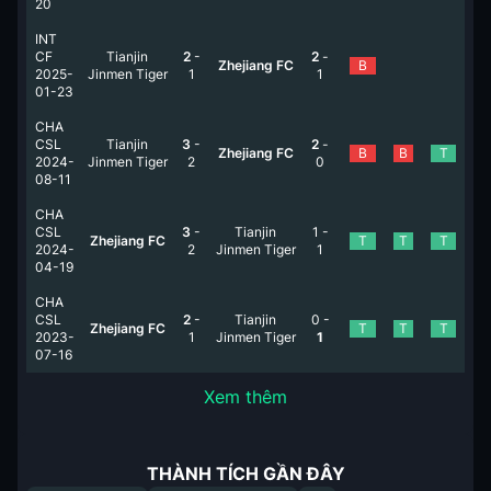
20
INT
CF
Tianjin
2
-
2
-
Zhejiang FC
B
2025-
Jinmen Tiger
1
1
01-23
CHA
CSL
Tianjin
3
-
2
-
Zhejiang FC
B
B
T
2024-
Jinmen Tiger
2
0
08-11
CHA
CSL
3
-
Tianjin
1
-
Zhejiang FC
T
T
T
2024-
2
Jinmen Tiger
1
04-19
CHA
CSL
2
-
Tianjin
0
-
Zhejiang FC
T
T
T
2023-
1
Jinmen Tiger
1
07-16
Xem thêm
THÀNH TÍCH GẦN ĐÂY