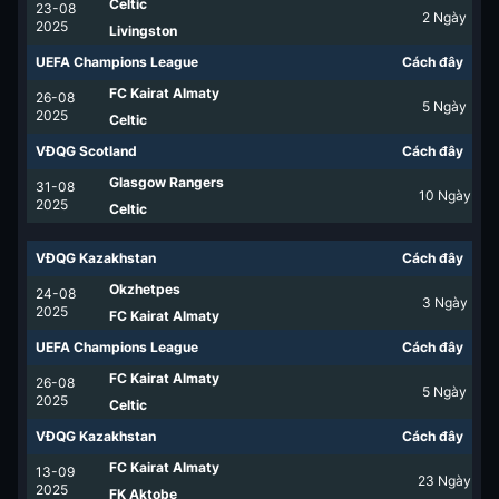
Celtic
23-08
2
Ngày
2025
Livingston
UEFA Champions League
Cách đây
FC Kairat Almaty
26-08
5
Ngày
2025
Celtic
VĐQG Scotland
Cách đây
Glasgow Rangers
31-08
10
Ngày
2025
Celtic
VĐQG Kazakhstan
Cách đây
Okzhetpes
24-08
3
Ngày
2025
FC Kairat Almaty
UEFA Champions League
Cách đây
FC Kairat Almaty
26-08
5
Ngày
2025
Celtic
VĐQG Kazakhstan
Cách đây
FC Kairat Almaty
13-09
23
Ngày
2025
FK Aktobe