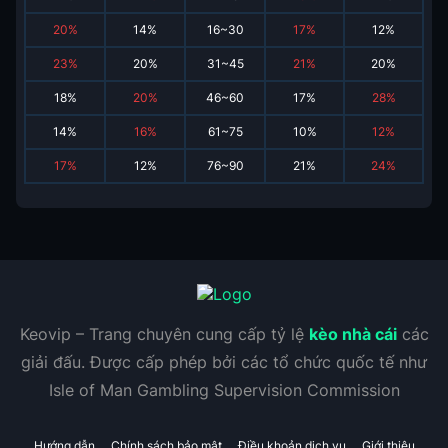
20
%
14
%
16~30
17
%
12
%
23
%
20
%
31~45
21
%
20
%
18
%
20
%
46~60
17
%
28
%
14
%
16
%
61~75
10
%
12
%
17
%
12
%
76~90
21
%
24
%
Keovip – Trang chuyên cung cấp tỷ lệ
kèo nhà cái
các
giải đấu. Được cấp phép bởi các tổ chức quốc tế như
Isle of Man Gambling Supervision Commission
Hướng dẫn
Chính sách bảo mật
Điều khoản dịch vụ
Giới thiệu