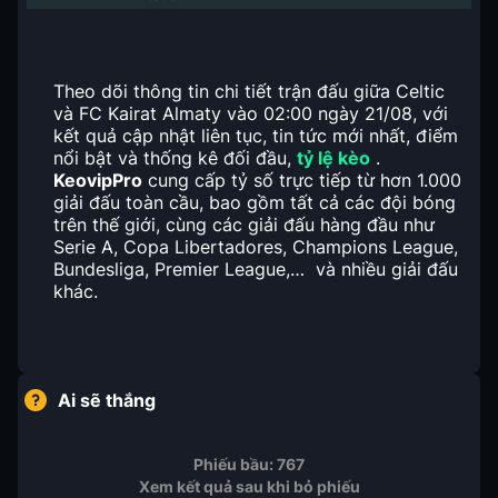
Theo dõi thông tin chi tiết trận đấu giữa Celtic
và FC Kairat Almaty vào 02:00 ngày 21/08, với
kết quả cập nhật liên tục, tin tức mới nhất, điểm
nổi bật và thống kê đối đầu,
tỷ lệ kèo
.
KeovipPro
cung cấp tỷ số trực tiếp từ hơn 1.000
giải đấu toàn cầu, bao gồm tất cả các đội bóng
trên thế giới, cùng các giải đấu hàng đầu như
Serie A, Copa Libertadores, Champions League,
Bundesliga, Premier League,… và nhiều giải đấu
khác.
Ai sẽ thắng
Phiếu bầu:
767
Xem kết quả sau khi bỏ phiếu