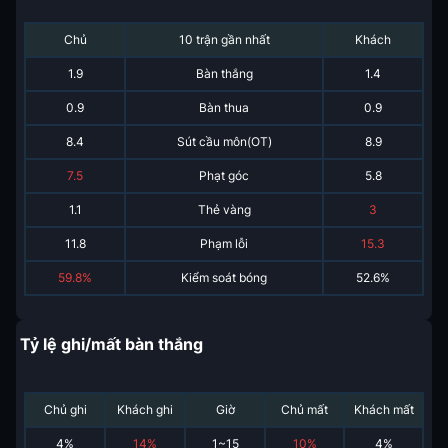
Chủ
10 trận gần nhất
Khách
1.9
Bàn thắng
1.4
0.9
Bàn thua
0.9
8.4
Sút cầu môn(OT)
8.9
7.5
Phạt góc
5.8
1.1
Thẻ vàng
3
11.8
Phạm lỗi
15.3
59.8%
Kiểm soát bóng
52.6%
Tỷ lệ ghi/mất bàn thắng
Chủ ghi
Khách ghi
Giờ
Chủ mất
Khách mất
4
%
14
%
1~15
10
%
4
%