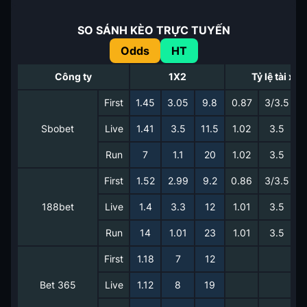
SO SÁNH KÈO TRỰC TUYẾN
Odds
HT
Công ty
1X2
Tỷ lệ tài xỉu
First
1.45
3.05
9.8
0.87
3/3.5
0
Sbobet
Live
1.41
3.5
11.5
1.02
3.5
0
Run
7
1.1
20
1.02
3.5
0
First
1.52
2.99
9.2
0.86
3/3.5
0
188bet
Live
1.4
3.3
12
1.01
3.5
0
Run
14
1.01
23
1.01
3.5
0
First
1.18
7
12
Bet 365
Live
1.12
8
19