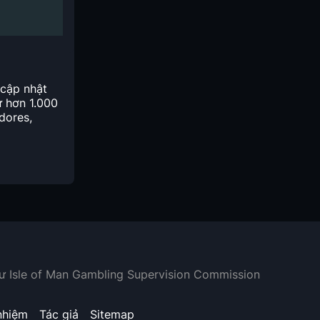
 cập nhật
ừ hơn 1.000
dores,
hư Isle of Man Gambling Supervision Commission
nhiệm
Tác giả
Sitemap