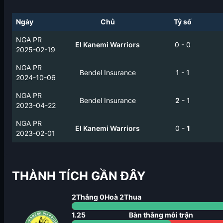
Ngày
Chủ
Tỷ số
NGA PR
El Kanemi Warriors
0
-
0
2025-02-19
NGA PR
Bendel Insurance
1
-
1
2024-10-06
NGA PR
Bendel Insurance
2
-
1
2023-04-22
NGA PR
El Kanemi Warriors
0
-
1
2023-02-01
THÀNH TÍCH GẦN ĐÂY
2
Thắng
0
Hoà
2
Thua
1.25
Bàn thắng mỗi trận