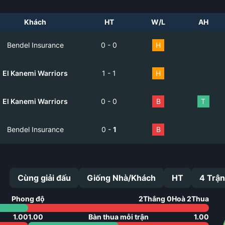
Khách
HT
W/L
AH
Bendel Insurance
0
-
0
H
El Kanemi Warriors
1
-
1
H
El Kanemi Warriors
0
-
0
B
T
Bendel Insurance
0
-
1
B
Cùng giải đấu
Giống Nhà/Khách
HT
4
Trận
Phong độ
2
Thắng
0
Hoà
2
Thua
1.00
1.00
Bàn thua mỗi trận
1.00