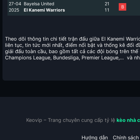
27-04
Bayelsa United
2
1
B
2025
El Kanemi Warriors
1
1
Theo dõi thông tin chi tiết trận đấu giữa El Kanemi Warr
liên tục, tin tức mới nhất, điểm nổi bật và thống kê đối 
giải đấu toàn cầu, bao gồm tất cả các đội bóng trên thế 
Champions League, Bundesliga, Premier League,… và nhi
Keovip – Trang chuyên cung cấp tỷ lệ
kèo nhà c
Hướng dẫn
Chính sách