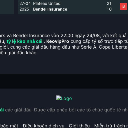
27-04
Plateau United
2
1
B
2025
Bendel Insurance
1
0
iors và Bendel Insurance vào 22:00 ngày 24/08, với kết quả
đầu,
tỷ lệ kèo nhà cái
.
KeovipPro
cung cấp tỷ số trực tiếp t
giới, cùng các giải đấu hàng đầu như Serie A, Copa Liberta
ều giải đấu khác.
ái
các giải đấu. Được cấp phép bởi các tổ chức quốc tế n
 bảo mật
Điều khoản dịch vụ
Giới thiệu
Miễn trừ trách 