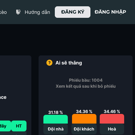
kèo
Hướng dẫn
ĐĂNG KÝ
ĐĂNG NHẬP
Ai sẽ thắng
Phiếu bầu:
1004
Xem kết quả sau khi bỏ phiếu
nce
34.46
%
34.36
%
31.18
%
đây
HT
Đội nhà
Đội khách
Hoà