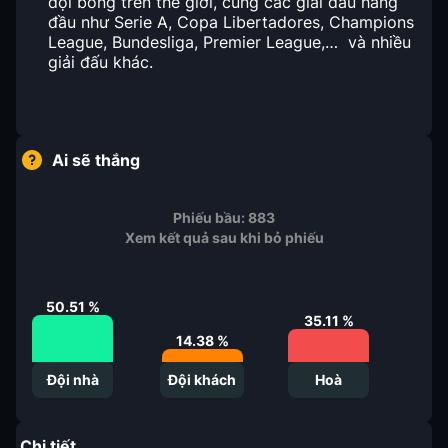
đội bóng trên thế giới, cùng các giải đấu hàng
đầu như Serie A, Copa Libertadores, Champions
League, Bundesliga, Premier League,… và nhiều
giải đấu khác.
Ai sẽ thắng
Phiếu bầu:
883
Xem kết quả sau khi bỏ phiếu
50.51
%
35.11
%
14.38
%
Đội nhà
Đội khách
Hoà
Chi tiết