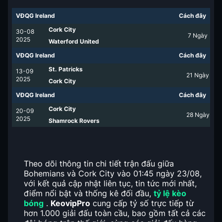
VĐQG Ireland
Cách đây
Cork City
30-08
7
Ngày
2025
Waterford United
VĐQG Ireland
Cách đây
St. Patricks
13-09
21
Ngày
2025
Cork City
VĐQG Ireland
Cách đây
Cork City
20-09
28
Ngày
2025
Shamrock Rovers
Theo dõi thông tin chi tiết trận đấu giữa
Bohemians và Cork City vào 01:45 ngày 23/08,
với kết quả cập nhật liên tục, tin tức mới nhất,
điểm nổi bật và thống kê đối đầu,
tỷ lệ kèo
bóng
.
KeovipPro
cung cấp tỷ số trực tiếp từ
hơn 1.000 giải đấu toàn cầu, bao gồm tất cả các