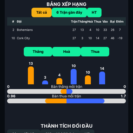
BẢNG XẾP HẠNG
Tất cả
6
Trận gần đây
HT
#
Đội
Trận
Thắng
Hoà
Thua
Vào
Bại
Điểm
2
Bohemians
27
13
4
10
33
26
7
10
Cork City
27
3
10
14
27
46
-19
Thắng
Hoà
Thua
13
10
14
10
4
3
0
Bàn thắng mỗi trận
0
0.96
Bàn thua mỗi trận
1.7
THÀNH TÍCH ĐỐI ĐẦU