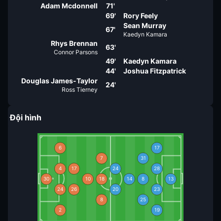
Adam Mcdonnell
71'
69'
Rory Feely
Sean Murray
67'
Kaedyn Kamara
Rhys Brennan
63'
Connor Parsons
49'
Kaedyn Kamara
44'
Joshua Fitzpatrick
Douglas James-Taylor
24'
Ross Tierney
Đội hình
6
17
7
31
4
17
24
28
30
10
18
14
8
13
24
26
20
23
8
25
2
19