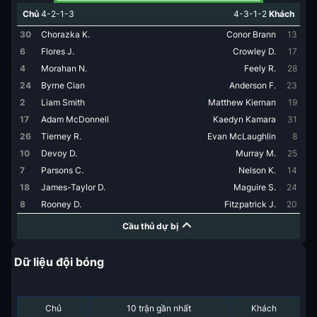
Chủ
4-2-1-3
4-3-1-2
Khách
30
Chorazka K.
Conor Brann
13
6
Flores J.
Crowley D.
17
4
Morahan N.
Feely R.
28
24
Byrne Cian
Anderson F.
23
2
Liam Smith
Matthew Kiernan
19
17
Adam McDonnell
Kaedyn Kamara
31
26
Tierney R.
Evan McLaughlin
8
10
Devoy D.
Murray M.
25
7
Parsons C.
Nelson K.
14
18
James-Taylor D.
Maguire S.
24
8
Rooney D.
Fitzpatrick J.
20
Cầu thủ dự bị
Dữ liệu đội bóng
Chủ
10 trận gần nhất
Khách