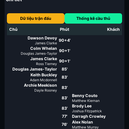
Dữ liệu trận đấu
Thống kê cầu thủ
Chủ
Phút
Khách
Dawson Devoy
90+4'
James Clarke
Colm Whelan
90+1'
Douglas James-Taylor
James Clarke
90+1'
Ross Tierney
Douglas James-Taylor
85'
Keith Buckley
83'
Adam Mcdonnell
Archie Meekison
83'
Dayle Rooney
Benny Couto
83'
Matthew Kiernan
Brody Lee
83'
Joshua Fitzpatrick
77'
Darragh Crowley
Alex Nolan
76'
Matthew Murray