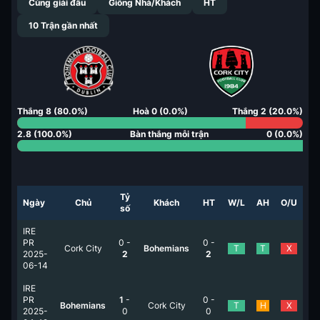
Cùng giải đấu
Giống Nhà/Khách
HT
10
Trận gần nhất
Thắng
8
(
80.0
%)
Hoà
0
(
0.0
%)
Thắng
2
(
20.0
%)
2.8
(
100.0
%)
Bàn thắng mỗi trận
0
(
0.0
%)
Tỷ
Ngày
Chủ
Khách
HT
W/L
AH
O/U
số
IRE
PR
0
-
0
-
Cork City
Bohemians
T
T
X
2025-
2
2
06-14
IRE
PR
1
-
0
-
Bohemians
Cork City
T
H
X
2025-
0
0