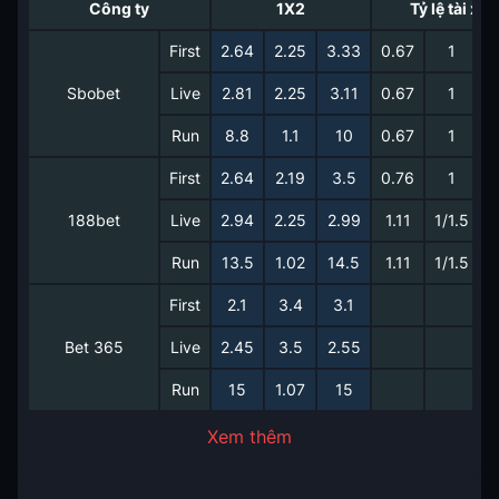
Công ty
1X2
Tỷ lệ tài xỉu
First
2.64
2.25
3.33
0.67
1
1
Sbobet
Live
2.81
2.25
3.11
0.67
1
1
Run
8.8
1.1
10
0.67
1
1
First
2.64
2.19
3.5
0.76
1
1
188bet
Live
2.94
2.25
2.99
1.11
1/1.5
0
Run
13.5
1.02
14.5
1.11
1/1.5
0
First
2.1
3.4
3.1
Bet 365
Live
2.45
3.5
2.55
Run
15
1.07
15
Xem thêm