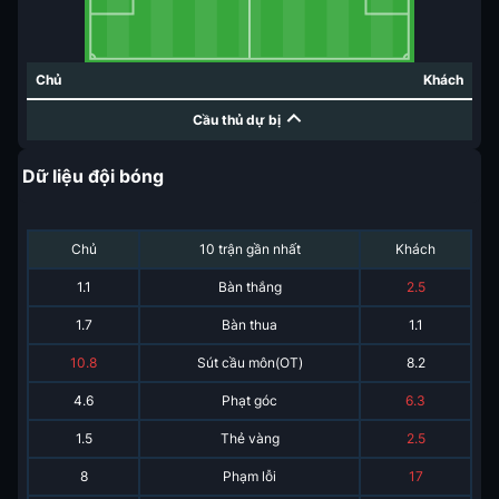
Chủ
Khách
Cầu thủ dự bị
Dữ liệu đội bóng
Chủ
10 trận gần nhất
Khách
1.1
Bàn thắng
2.5
1.7
Bàn thua
1.1
10.8
Sút cầu môn(OT)
8.2
4.6
Phạt góc
6.3
1.5
Thẻ vàng
2.5
8
Phạm lỗi
17