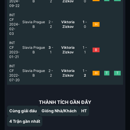
2024-
B
2
Zizkov
0
09-22
INT
CF
Slavia Prague
2
-
Viktoria
1
-
2024-
H
B
2
Zizkov
0
02-
03
INT
CF
Slavia Prague
3
-
Viktoria
1
-
B
2023-
B
1
Zizkov
1
01-21
INT
CF
Slavia Prague
2
-
Viktoria
1
-
H
T
T
2022-
B
2
Zizkov
2
07-20
THÀNH TÍCH GẦN ĐÂY
Cùng giải đấu
Giống Nhà/Khách
HT
4
Trận gần nhất