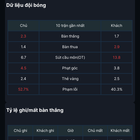
Dữ liệu đội bóng
Chủ
10 trận gần nhất
Khách
2.3
Bàn thắng
1.7
1.4
Bàn thua
2.9
6.7
Sút cầu môn(OT)
13.8
4.5
Phạt góc
3.8
2.4
Thẻ vàng
2.5
52.7%
Phạm lỗi
40.3%
Tỷ lệ ghi/mất bàn thắng
Chủ ghi
Khách ghi
Giờ
Chủ mất
Khách mất