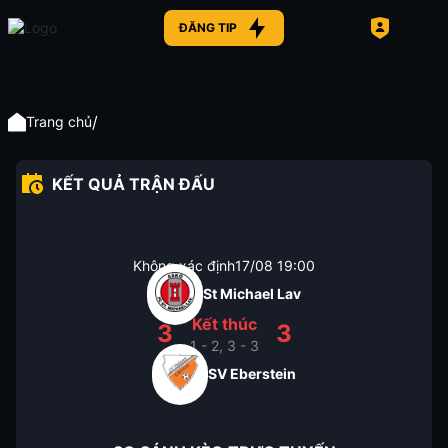
ĐĂNG TIP
/
Trang chủ
KẾT QUẢ TRẬN ĐẤU
Không xác định
17/08
19:00
St Michael Lav
Kết thúc
3
3
1 - 2, 3 - 3
SV Eberstein