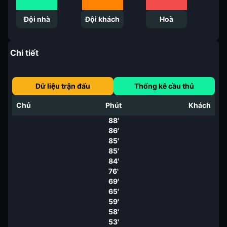
Đội nhà
Đội khách
Hoà
Chi tiết
Dữ liệu trận đấu
Thống kê cầu thủ
Chủ
Phút
Khách
88'
86'
85'
85'
84'
76'
69'
65'
59'
58'
53'