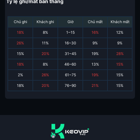
Tỷ lệ ghi/mất bàn thắng
Chủ ghi
Khách ghi
Giờ
Chủ mất
Khách mất
18
%
8
%
1~15
16
%
12
%
26
%
11
%
16~30
9
%
9
%
15
%
20
%
31~45
19
%
28
%
18
%
8
%
46~60
13
%
15
%
2
%
26
%
61~75
19
%
15
%
18
%
20
%
76~90
21
%
15
%