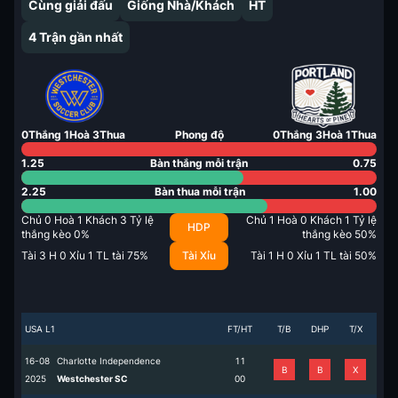
Cùng giải đấu
Giống Nhà/Khách
HT
4
Trận gần nhất
0
Thắng
1
Hoà
3
Thua
Phong độ
0
Thắng
3
Hoà
1
Thua
1.25
Bàn thắng mỗi trận
0.75
2.25
Bàn thua mỗi trận
1.00
Chủ
0
Hoà
1
Khách
3
Tỷ lệ
Chủ
1
Hoà
0
Khách
1
Tỷ lệ
HDP
thắng kèo
0
%
thắng kèo
50
%
Tài
3
H
0
Xỉu
1
TL tài
75
%
Tài Xỉu
Tài
1
H
0
Xỉu
1
TL tài
50
%
USA L1
FT/HT
T/B
DHP
T/X
16-08
Charlotte Independence
1
1
B
B
X
2025
Westchester SC
0
0