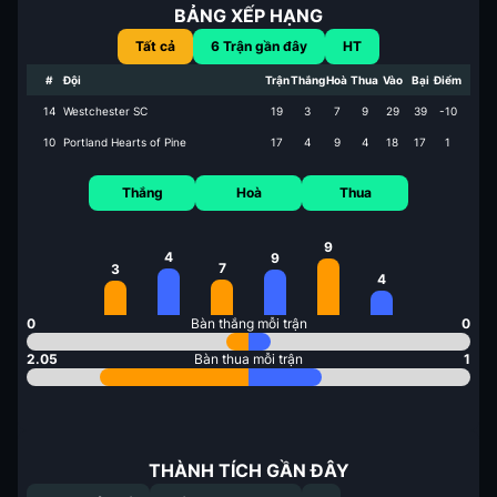
BẢNG XẾP HẠNG
Tất cả
6
Trận gần đây
HT
#
Đội
Trận
Thắng
Hoà
Thua
Vào
Bại
Điểm
14
Westchester SC
19
3
7
9
29
39
-10
10
Portland Hearts of Pine
17
4
9
4
18
17
1
Thắng
Hoà
Thua
9
4
9
7
3
4
0
Bàn thắng mỗi trận
0
2.05
Bàn thua mỗi trận
1
THÀNH TÍCH GẦN ĐÂY