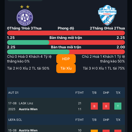
0
Thắng
1
Hoà
3
Thua
Phong độ
2
Thắng
0
Hoà
2
Thua
1.25
Bàn thắng mỗi trận
2.25
2.25
Bàn thua mỗi trận
2.00
Chủ
0
Hoà
0
Khách
4
Tỷ lệ
Chủ
2
Hoà
1
Khách
1
Tỷ lệ
HDP
thắng kèo
0
%
thắng kèo
50
%
Tài
2
H
0
Xỉu
2
TL tài
50
%
Tài Xỉu
Tài
3
H
0
Xỉu
1
TL tài
75
%
AUT D1
FT/HT
T/B
DHP
T/X
17-08
LASK Linz
2
1
B
B
T
2025
Austria Wien
1
1
UEFA ECL
FT/HT
T/B
DHP
T/X
15-08
Austria Wien
1
0