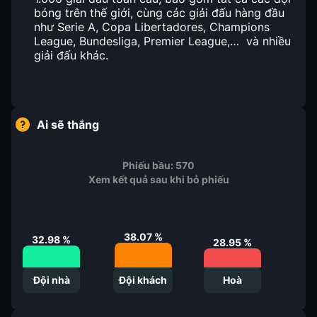
bóng trên thế giới, cùng các giải đấu hàng đầu
như Serie A, Copa Libertadores, Champions
League, Bundesliga, Premier League,… và nhiều
giải đấu khác.
Ai sẽ thắng
Phiếu bầu:
570
Xem kết quả sau khi bỏ phiếu
38.07
%
32.98
%
28.95
%
Đội nhà
Đội khách
Hoà