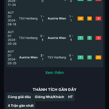
2024-
0
0
11-24
AUT
D1
1
-
1
-
TSV Hartberg
Austria Wien
H
H
X
2024-
1
1
08-18
AUT
D1
0
-
0
-
TSV Hartberg
Austria Wien
T
T
X
2024-
1
1
05-29
AUT
D1
2
-
0
-
Austria Wien
TSV Hartberg
T
T
H
2024-
1
0
05-25
Xem thêm
THÀNH TÍCH GẦN ĐÂY
Cùng giải đấu
Giống Nhà/Khách
HT
4
Trận gần nhất