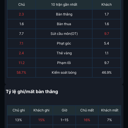
Chủ
10 trận gần nhất
Khách
2.3
Bàn thắng
1.7
1.6
Bàn thua
1.6
7.7
Sút cầu môn(OT)
9.7
7.1
Phạt góc
5.4
2.4
Thẻ vàng
1.1
11.2
Phạm lỗi
9.7
58.7%
Kiểm soát bóng
46.9%
Tỷ lệ ghi/mất bàn thắng
Chủ ghi
Khách ghi
Giờ
Chủ mất
Khách mất
13
%
15
%
1~15
16
%
7
%