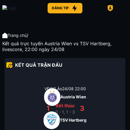
ĐĂNG TIP
/
Trang chủ
Kết quả trực tuyến Austria Wien vs TSV Hartberg,
livescore, 22:00 ngày 24/08
KẾT QUẢ TRẬN ĐẤU
VĐQG Áo
24/08
22:00
Austria Wien
Kết thúc
1
3
0 - 1, 1 - 3
TSV Hartberg