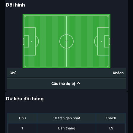
Đội hình
Chủ
Khách
Cầu thủ dự bị
Dữ liệu đội bóng
Chủ
10 trận gần nhất
Khách
1
Bàn thắng
1.9