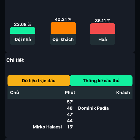
40.21
%
36.11
%
23.68
%
Đội nhà
Đội khách
Hoà
Chi tiết
Dữ liệu trận đấu
Thống kê cầu thủ
Chủ
Phút
Khách
57'
48'
Dominik Padla
47'
44'
Mirko Halacsi
15'