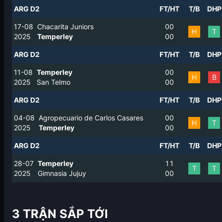
ARG D2
FT/HT
T/B
DHP
17-08
Chacarita Juniors
0
0
H
T
2025
Temperley
0
0
ARG D2
FT/HT
T/B
DHP
11-08
Temperley
0
0
H
B
2025
San Telmo
0
0
ARG D2
FT/HT
T/B
DHP
04-08
Agropecuario de Carlos Casares
0
0
H
T
2025
Temperley
0
0
ARG D2
FT/HT
T/B
DHP
28-07
Temperley
1
1
T
T
2025
Gimnasia Jujuy
0
0
3 TRẬN SẮP TỚI