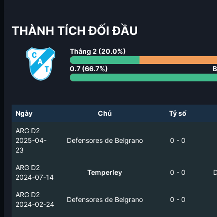
THÀNH TÍCH ĐỐI ĐẦU
Thắng
2
(
20.0
%)
0.7
(
66.7
%)
B
Ngày
Chủ
Tỷ số
ARG D2
2025-04-
Defensores de Belgrano
0
-
0
23
ARG D2
Temperley
0
-
0
D
2024-07-14
ARG D2
Defensores de Belgrano
0
-
0
2024-02-24