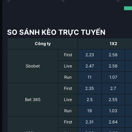
SO SÁNH KÈO TRỰC TUYẾN
Công ty
1X2
First
2.23
2.58
Sbobet
Live
2.47
2.56
Run
11
1.07
First
2.35
2.7
Bet 365
Live
2.5
2.55
Run
19
1.03
First
2.31
2.64