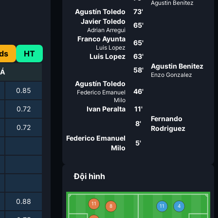
Agustin Benitez
Agustín Toledo
73'
Javier Toledo
65'
Adrian Arregui
Franco Ayunta
65'
Luis Lopez
ds
HT
Luis Lopez
63'
Agustin Benitez
58'
 Á
Enzo Gonzalez
Agustín Toledo
0.85
46'
Federico Emanuel
Milo
Ivan Peralta
11'
0.72
Fernando
8'
0.72
Rodriguez
Federico Emanuel
5'
Milo
Đội hình
0.88
11
8
11
4