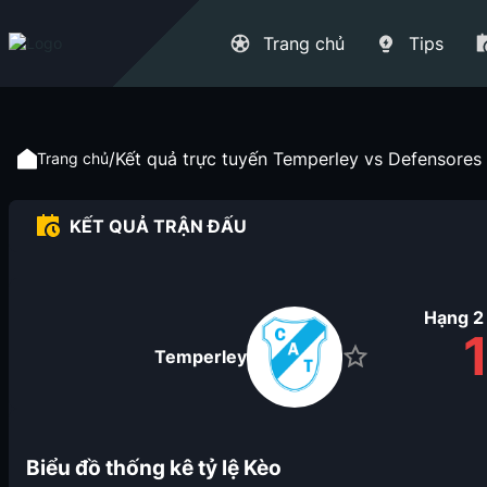
Trang chủ
Tips
/
Kết quả trực tuyến Temperley vs Defensores 
Trang chủ
KẾT QUẢ TRẬN ĐẤU
Hạng 2
Temperley
Biểu đồ thống kê tỷ lệ Kèo