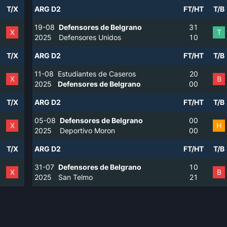
T/X
ARG D2
FT/HT
T/B
19-08
Defensores de Belgrano
3
1
X
T
2025
Defensores Unidos
1
0
T/X
ARG D2
FT/HT
T/B
11-08
Estudiantes de Caseros
2
0
X
B
2025
Defensores de Belgrano
0
0
T/X
ARG D2
FT/HT
T/B
05-08
Defensores de Belgrano
0
0
X
H
2025
Deportivo Moron
0
0
T/X
ARG D2
FT/HT
T/B
31-07
Defensores de Belgrano
1
0
X
B
2025
San Telmo
2
1