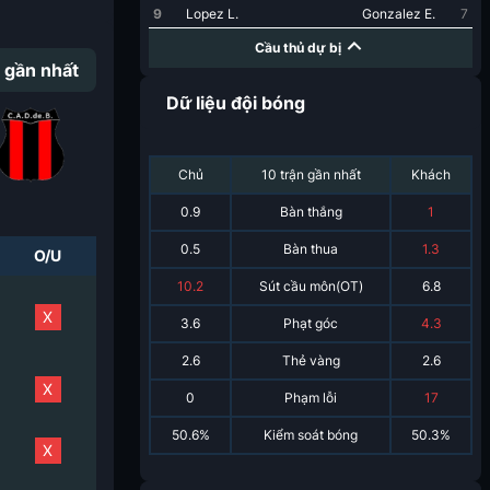
9
Lopez L.
Gonzalez E.
7
Cầu thủ dự bị
 gần nhất
Dữ liệu đội bóng
Chủ
10 trận gần nhất
Khách
0.9
Bàn thắng
1
0.5
Bàn thua
1.3
O/U
10.2
Sút cầu môn(OT)
6.8
X
3.6
Phạt góc
4.3
2.6
Thẻ vàng
2.6
X
0
Phạm lỗi
17
50.6%
Kiểm soát bóng
50.3%
X