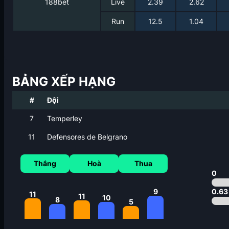
188bet
Live
2.39
2.62
Run
12.5
1.04
BẢNG XẾP HẠNG
#
Đội
7
Temperley
11
Defensores de Belgrano
Thắng
Hoà
Thua
0
9
0.63
11
11
10
8
5