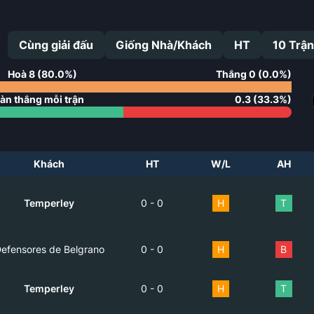
Cùng giải đấu
Giống Nhà/Khách
HT
10
Trận
Hoà
8
(
80.0
%)
Thắng
0
(
0.0
%)
àn thắng mỗi trận
0.3
(
33.3
%)
Khách
HT
W/L
AH
Temperley
0
-
0
H
T
efensores de Belgrano
0
-
0
H
B
Temperley
0
-
0
H
T