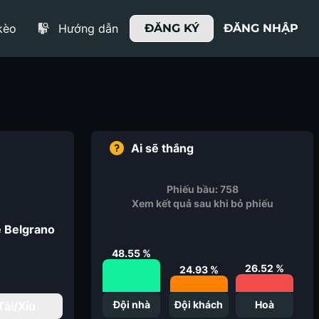
kèo
Hướng dẫn
ĐĂNG KÝ
ĐĂNG NHẬP
Ai sẽ thắng
Phiếu bầu:
758
Xem kết quả sau khi bỏ phiếu
 Belgrano
48.55
%
26.52
%
24.93
%
Đội nhà
Đội khách
Hoà
Tài/Xỉu