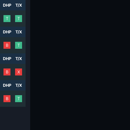
DHP
T/X
T
T
DHP
T/X
B
T
DHP
T/X
B
X
DHP
T/X
B
T