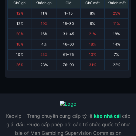
Chủ ghi
Khách ghi
Giờ
Chủ mất
Khách mất
12
%
11
%
1~15
8
%
25
%
12
%
19
%
16~30
8
%
11
%
20
%
16
%
31~45
21
%
18
%
18
%
4
%
46~60
18
%
14
%
10
%
25
%
61~75
13
%
7
%
26
%
23
%
76~90
31
%
22
%
Keovip – Trang chuyên cung cấp tỷ lệ
kèo nhà cái
các
giải đấu. Được cấp phép bởi các tổ chức quốc tế như
Isle of Man Gambling Supervision Commission