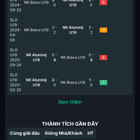
NK Bravo U19
B
2024-
0
U19
0
09-23
SLO
U19
2
-
NK Aluminij
2
-
2024-
NK Bravo U19
H
2
U19
2
04-
06
SLO
U19
NK Aluminij
0
-
0
-
NK Bravo U19
B
2023-
U19
3
3
09-24
SLO
U19
NK Aluminij
3
-
1
-
NK Bravo U19
T
2023-
U19
0
0
02-25
Xem thêm
THÀNH TÍCH GẦN ĐÂY
Cùng giải đấu
Giống Nhà/Khách
HT