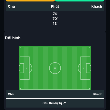
Chủ
Phút
Khách
74'
70'
13'
Đội hình
Chủ
Khách
Cầu thủ dự bị