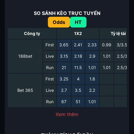
SO SÁNH KÈO TRỰC TUYẾN
Odds
HT
Công ty
1X2
Tỷ lệ tài xỉu
First
3.65
2.41
2.33
0.99
3/3.5
188bet
Live
3.15
2.18
2.9
1.01
2.5/3
Run
21
11.5
1.01
1.01
2.5/3
First
3.25
4
1.8
Bet 365
Live
2.7
3.5
2.2
Run
67
51
1.01
Xem thêm