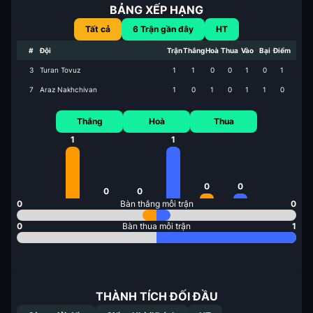
BẢNG XẾP HẠNG
Tất cả
6
Trận gần đây
HT
#
Đội
Trận
Thắng
Hoà
Thua
Vào
Bại
Điểm
3
Turan Tovuz
1
1
0
0
1
0
1
7
Araz Nakhchivan
1
0
1
0
1
1
0
Thắng
Hoà
Thua
1
1
0
0
0
0
0
Bàn thắng mỗi trận
0
0
Bàn thua mỗi trận
1
THÀNH TÍCH ĐỐI ĐẦU