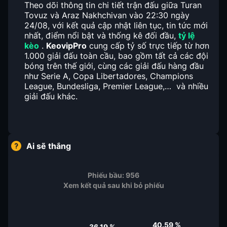
Theo dõi thông tin chi tiết trận đấu giữa Turan
Tovuz và Araz Nakhchivan vào 22:30 ngày
24/08, với kết quả cập nhật liên tục, tin tức mới
nhất, điểm nổi bật và thống kê đối đầu,
tỷ lệ
kèo
.
KeovipPro
cung cấp tỷ số trực tiếp từ hơn
1.000 giải đấu toàn cầu, bao gồm tất cả các đội
bóng trên thế giới, cùng các giải đấu hàng đầu
như Serie A, Copa Libertadores, Champions
League, Bundesliga, Premier League,… và nhiều
giải đấu khác.
Ai sẽ thắng
Phiếu bầu:
956
Xem kết quả sau khi bỏ phiếu
40.59
%
36.19
%