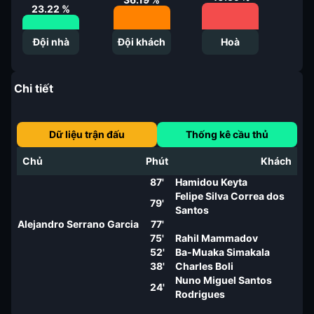
23.22
%
Đội nhà
Đội khách
Hoà
Chi tiết
Dữ liệu trận đấu
Thống kê cầu thủ
Chủ
Phút
Khách
87'
Hamidou Keyta
Felipe Silva Correa dos
79'
Santos
Alejandro Serrano Garcia
77'
75'
Rahil Mammadov
52'
Ba-Muaka Simakala
38'
Charles Boli
Nuno Miguel Santos
24'
Rodrigues