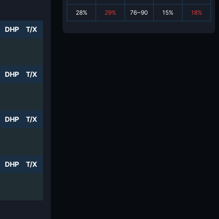
28
%
29
%
76~90
15
%
18
%
DHP
T/X
DHP
T/X
DHP
T/X
DHP
T/X