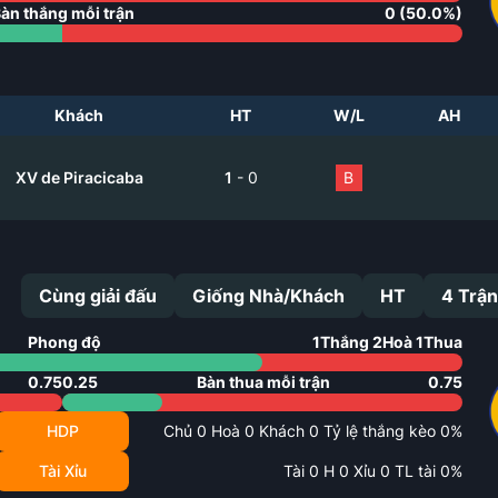
àn thắng mỗi trận
0
(
50.0
%)
Khách
HT
W/L
AH
XV de Piracicaba
1
-
0
B
Cùng giải đấu
Giống Nhà/Khách
HT
4
Trận
Phong độ
1
Thắng
2
Hoà
1
Thua
0.75
0.25
Bàn thua mỗi trận
0.75
HDP
Chủ
0
Hoà
0
Khách
0
Tỷ lệ thắng kèo
0
%
Tài Xỉu
Tài
0
H
0
Xỉu
0
TL tài
0
%