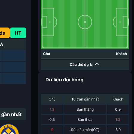
ds
HT
 Á
Chủ
Khách
Cầu thủ dự bị
Dữ liệu đội bóng
Chủ
10 trận gần nhất
Khách
1.3
Bàn thắng
0.9
 gần nhất
0.5
Bàn thua
1.3
9
Sút cầu môn(OT)
8.9