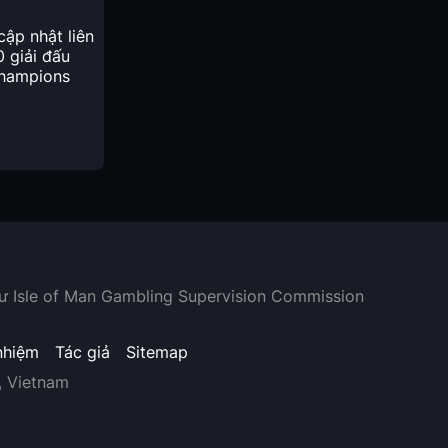
cập nhật liên
0 giải đấu
Champions
hư Isle of Man Gambling Supervision Commission
nhiệm
Tác giả
Sitemap
, Vietnam