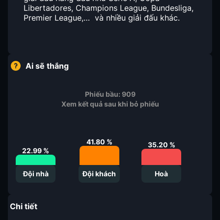
Libertadores, Champions League, Bundesliga,
Premier League,… và nhiều giải đấu khác.
Ai sẽ thắng
Phiếu bầu:
909
Xem kết quả sau khi bỏ phiếu
41.80
%
35.20
%
22.99
%
Đội nhà
Đội khách
Hoà
Chi tiết