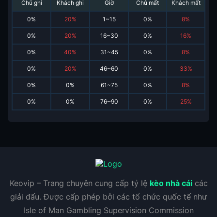
Chủ ghi
Khách ghi
Giờ
Chủ mất
Khách mất
0
%
20
%
1~15
0
%
8
%
0
%
20
%
16~30
0
%
16
%
0
%
40
%
31~45
0
%
8
%
0
%
20
%
46~60
0
%
33
%
0
%
0
%
61~75
0
%
8
%
0
%
0
%
76~90
0
%
25
%
Keovip – Trang chuyên cung cấp tỷ lệ
kèo nhà cái
các
giải đấu. Được cấp phép bởi các tổ chức quốc tế như
Isle of Man Gambling Supervision Commission