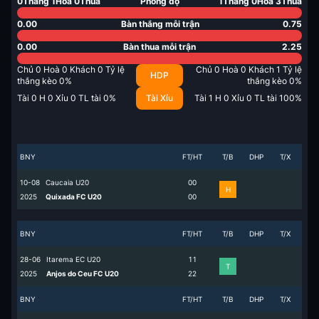
0
Thắng
1
Hoà
0
Thua
Phong độ
1
Thắng
0
Hoà
3
Thua
0.00
Bàn thắng mỗi trận
0.75
0.00
Bàn thua mỗi trận
2.25
Chủ
0
Hoà
0
Khách
0
Tỷ lệ
Chủ
0
Hoà
0
Khách
1
Tỷ lệ
HDP
thắng kèo
0
%
thắng kèo
0
%
Tài
0
H
0
Xỉu
0
TL tài
0
%
Tài Xỉu
Tài
1
H
0
Xỉu
0
TL tài
100
%
BNY
FT/HT
T/B
DHP
T/X
10-08
Caucaia U20
0
0
H
2025
Quixada FC U20
0
0
BNY
FT/HT
T/B
DHP
T/X
28-06
Itarema EC U20
1
1
T
2025
Anjos do Ceu FC U20
2
2
BNY
FT/HT
T/B
DHP
T/X