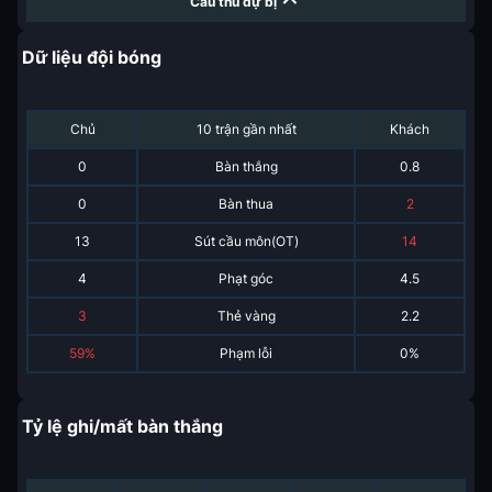
Cầu thủ dự bị
Dữ liệu đội bóng
Chủ
10 trận gần nhất
Khách
0
Bàn thắng
0.8
0
Bàn thua
2
13
Sút cầu môn(OT)
14
4
Phạt góc
4.5
3
Thẻ vàng
2.2
59%
Phạm lỗi
0%
Tỷ lệ ghi/mất bàn thắng