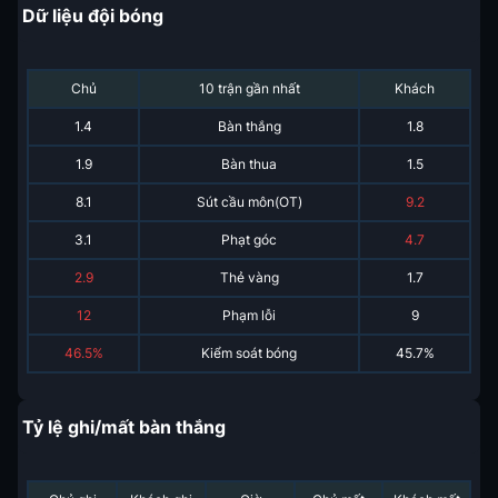
Dữ liệu đội bóng
Chủ
10 trận gần nhất
Khách
1.4
Bàn thắng
1.8
1.9
Bàn thua
1.5
8.1
Sút cầu môn(OT)
9.2
3.1
Phạt góc
4.7
2.9
Thẻ vàng
1.7
12
Phạm lỗi
9
46.5%
Kiểm soát bóng
45.7%
Tỷ lệ ghi/mất bàn thắng