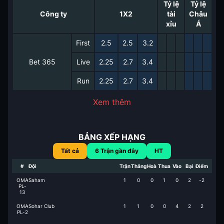
Tỷ lệ
Tỷ lệ
Công ty
1X2
tài
Châu
xỉu
Á
First
2.5
2.5
3.2
Bet 365
Live
2.25
2.7
3.4
Run
2.25
2.7
3.4
Xem thêm
BẢNG XẾP HẠNG
Tất cả
6
Trận gần đây
HT
#
Đội
Trận
Thắng
Hoà
Thua
Vào
Bại
Điểm
OMA
Saham
1
0
0
1
0
2
-2
PL-
13
OMA
Sohar Club
1
1
0
0
4
2
2
PL-2