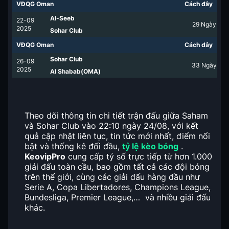
VĐQG Oman
Cách đây
Al-Seeb
22-09
29
Ngày
2025
Sohar Club
VĐQG Oman
Cách đây
Sohar Club
26-09
33
Ngày
2025
Al Shabab(OMA)
Theo dõi thông tin chi tiết trận đấu giữa Saham
và Sohar Club vào 22:10 ngày 24/08, với kết
quả cập nhật liên tục, tin tức mới nhất, điểm nổi
bật và thống kê đối đầu,
tỷ lệ kèo bóng
.
KeovipPro
cung cấp tỷ số trực tiếp từ hơn 1.000
giải đấu toàn cầu, bao gồm tất cả các đội bóng
trên thế giới, cùng các giải đấu hàng đầu như
Serie A, Copa Libertadores, Champions League,
Bundesliga, Premier League,… và nhiều giải đấu
khác.