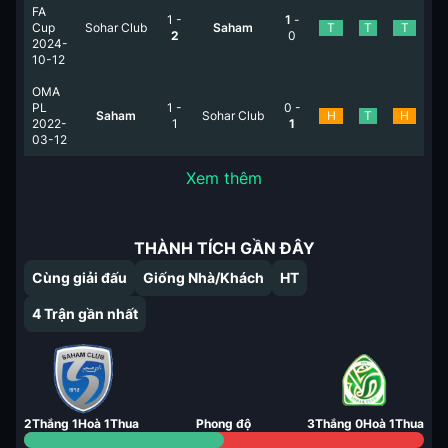
FA
1
-
1
-
Cup
Sohar Club
Saham
T
T
T
2
0
2024-
10-12
OMA
PL
1
-
0
-
Saham
Sohar Club
H
T
H
2022-
1
1
03-12
Xem thêm
THÀNH TÍCH GẦN ĐÂY
Cùng giải đấu
Giống Nhà/Khách
HT
4
Trận gần nhất
2
Thắng
1
Hoà
1
Thua
Phong độ
3
Thắng
0
Hoà
1
Thua