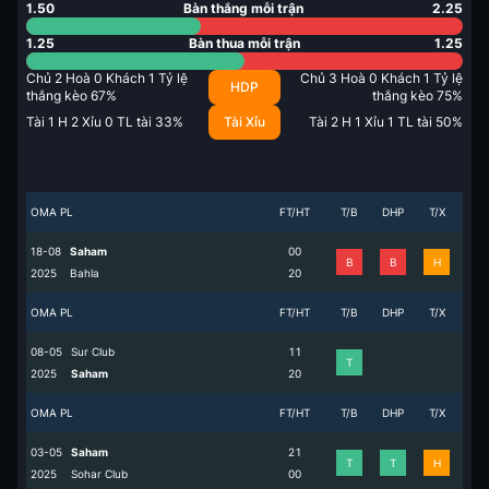
1.50
Bàn thắng mỗi trận
2.25
1.25
Bàn thua mỗi trận
1.25
Chủ
2
Hoà
0
Khách
1
Tỷ lệ
Chủ
3
Hoà
0
Khách
1
Tỷ lệ
HDP
thắng kèo
67
%
thắng kèo
75
%
Tài
1
H
2
Xỉu
0
TL tài
33
%
Tài Xỉu
Tài
2
H
1
Xỉu
1
TL tài
50
%
OMA PL
FT/HT
T/B
DHP
T/X
18-08
Saham
0
0
B
B
H
2025
Bahla
2
0
OMA PL
FT/HT
T/B
DHP
T/X
08-05
Sur Club
1
1
T
2025
Saham
2
0
OMA PL
FT/HT
T/B
DHP
T/X
03-05
Saham
2
1
T
T
H
2025
Sohar Club
0
0