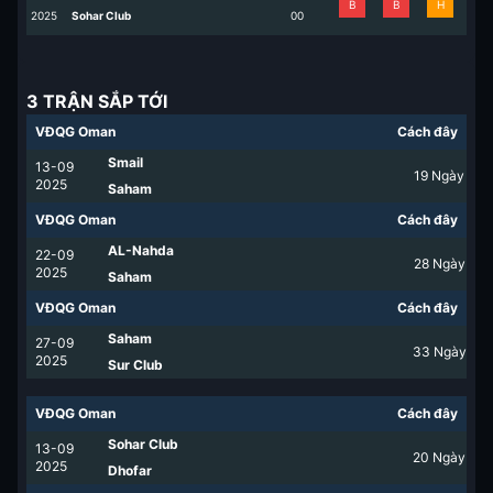
B
B
H
2025
Sohar Club
0
0
3 TRẬN SẮP TỚI
VĐQG Oman
Cách đây
Smail
13-09
19
Ngày
2025
Saham
VĐQG Oman
Cách đây
AL-Nahda
22-09
28
Ngày
2025
Saham
VĐQG Oman
Cách đây
Saham
27-09
33
Ngày
2025
Sur Club
VĐQG Oman
Cách đây
Sohar Club
13-09
20
Ngày
2025
Dhofar