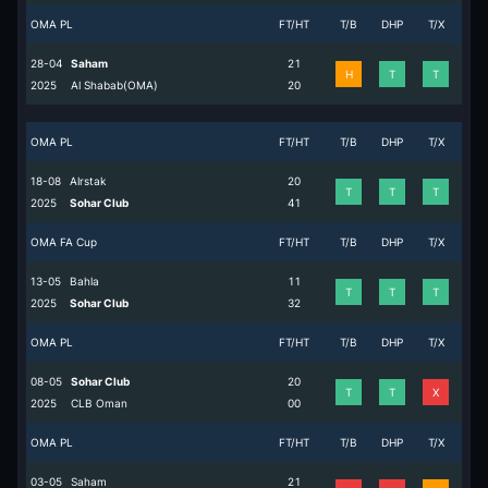
OMA PL
FT/HT
T/B
DHP
T/X
28-04
Saham
2
1
H
T
T
2025
Al Shabab(OMA)
2
0
OMA PL
FT/HT
T/B
DHP
T/X
18-08
Alrstak
2
0
T
T
T
2025
Sohar Club
4
1
OMA FA Cup
FT/HT
T/B
DHP
T/X
13-05
Bahla
1
1
T
T
T
2025
Sohar Club
3
2
OMA PL
FT/HT
T/B
DHP
T/X
08-05
Sohar Club
2
0
T
T
X
2025
CLB Oman
0
0
OMA PL
FT/HT
T/B
DHP
T/X
03-05
Saham
2
1