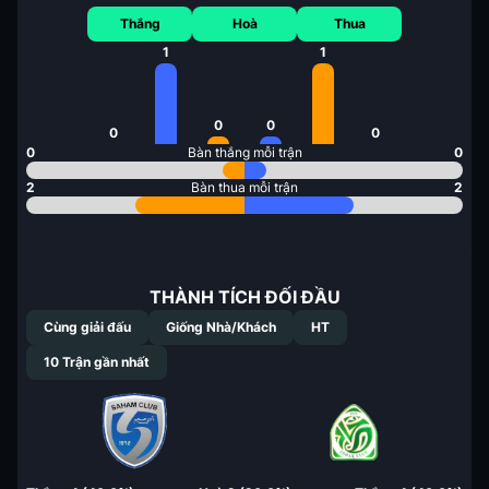
Thắng
Hoà
Thua
1
1
0
0
0
0
0
Bàn thắng mỗi trận
0
2
Bàn thua mỗi trận
2
THÀNH TÍCH ĐỐI ĐẦU
Cùng giải đấu
Giống Nhà/Khách
HT
10
Trận gần nhất