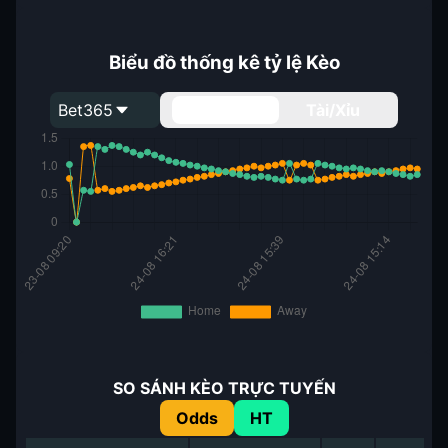
Biểu đồ thống kê tỷ lệ Kèo
Bet365
Handicap
Tài/Xỉu
SO SÁNH KÈO TRỰC TUYẾN
Odds
HT