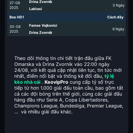
Drina Zvornik
27-08
3
Ngày
2025
Laktasi
Bos HD1
Cách đây
Famos Vojkovici
30-08
6
Ngày
2025
Drina Zvornik
Theo dõi thông tin chi tiết trận đấu giữa FK
Omarska và Drina Zvornik vào 22:00 ngày
24/08, với kết quả cập nhật liên tục, tin tức mới
nhất, điểm nổi bật và thống kê đối đầu,
tỷ lệ
kèo nhà cái
.
KeovipPro
cung cấp tỷ số trực
tiếp từ hơn 1.000 giải đấu toàn cầu, bao gồm tất
cả các đội bóng trên thế giới, cùng các giải đấu
hàng đầu như Serie A, Copa Libertadores,
Champions League, Bundesliga, Premier League,
… và nhiều giải đấu khác.