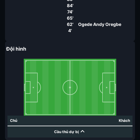
84'
74'
65'
62'
Ogede Andy Oregbe
4'
Đội hình
Chủ
Khách
Cầu thủ dự bị