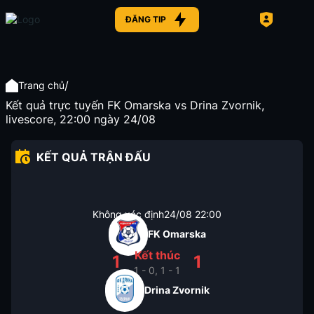
ĐĂNG TIP
/
Trang chủ
Kết quả trực tuyến FK Omarska vs Drina Zvornik,
livescore, 22:00 ngày 24/08
KẾT QUẢ TRẬN ĐẤU
Không xác định
24/08
22:00
FK Omarska
Kết thúc
1
1
1 - 0, 1 - 1
Drina Zvornik