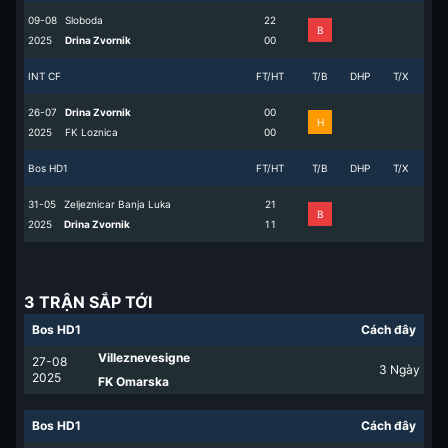
09-08
Sloboda
2
2
B
2025
Drina Zvornik
0
0
INT CF
FT/HT
T/B
DHP
T/X
26-07
Drina Zvornik
0
0
H
2025
FK Loznica
0
0
Bos HD1
FT/HT
T/B
DHP
T/X
31-05
Zeljeznicar Banja Luka
2
1
B
2025
Drina Zvornik
1
1
3 TRẬN SẮP TỚI
Bos HD1
Cách đây
Villeznevesigne
27-08
3
Ngày
2025
FK Omarska
Bos HD1
Cách đây