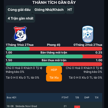
THÀNH TÍCH GẦN ĐÂY
Cùng giải đấu
Giống Nhà/Khách
HT
4
Trận gần nhất
1
Thắng
1
Hoà
2
Thua
Phong độ
0
Thắng
2
Hoà
2
Thua
1.00
Bàn thắng mỗi trận
0.25
1.50
Bàn thua mỗi trận
1.00
Chủ
0
Hoà
0
Khách
0
Tỷ lệ
Chủ
0
Hoà
0
Khách
0
Tỷ lệ
HDP
thắng kèo
0
%
thắng kèo
0
%
Tài
0
H
0
Xỉu
0
TL tài
0
%
Tài Xỉu
Tài
0
H
0
Xỉu
0
TL tài
0
%
Bos HD1
FT/HT
T/B
DHP
T/X
16-08
Sloboda Novi Grad
2
1