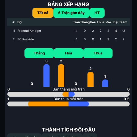
BẢNG XẾP HẠNG
Tất cả
6
Trận gần đây
HT
#
Đội
Trận
Thắng
Hoà
Thua
Vào
Bại
Điểm
11
Fremad Amager
4
0
2
2
2
4
-2
2
FC Roskilde
4
3
0
1
9
2
7
Thắng
Hoà
Thua
3
2
2
1
0
0
0
Bàn thắng mỗi trận
0
1
Bàn thua mỗi trận
0.5
THÀNH TÍCH ĐỐI ĐẦU