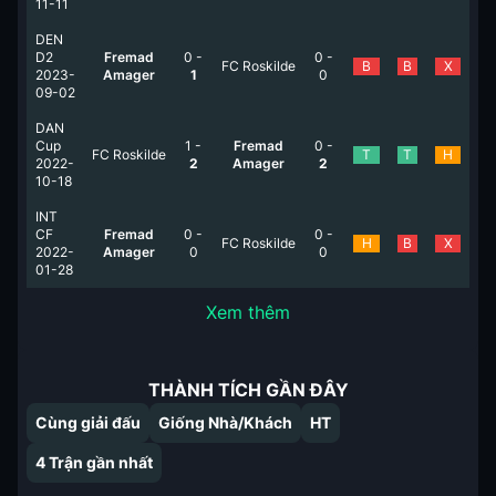
11-11
DEN
D2
Fremad
0
-
0
-
FC Roskilde
B
B
X
2023-
Amager
1
0
09-02
DAN
Cup
1
-
Fremad
0
-
FC Roskilde
T
T
H
2022-
2
Amager
2
10-18
INT
CF
Fremad
0
-
0
-
FC Roskilde
H
B
X
2022-
Amager
0
0
01-28
Xem thêm
THÀNH TÍCH GẦN ĐÂY
Cùng giải đấu
Giống Nhà/Khách
HT
4
Trận gần nhất