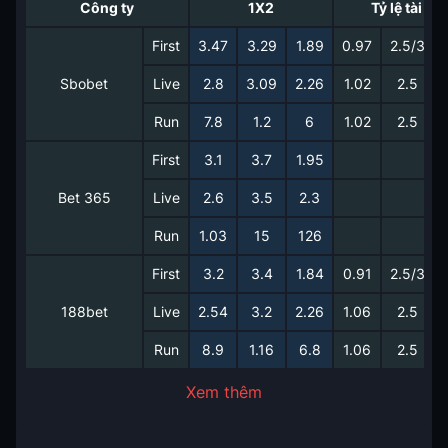
Công ty
1X2
Tỷ lệ tài xỉu
First
3.47
3.29
1.89
0.97
2.5/3
Sbobet
Live
2.8
3.09
2.26
1.02
2.5
Run
7.8
1.2
6
1.02
2.5
First
3.1
3.7
1.95
Bet 365
Live
2.6
3.5
2.3
Run
1.03
15
126
First
3.2
3.4
1.84
0.91
2.5/3
188bet
Live
2.54
3.2
2.26
1.06
2.5
Run
8.9
1.16
6.8
1.06
2.5
Xem thêm