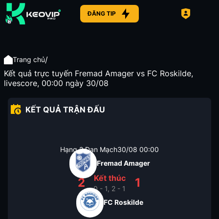
ĐĂNG TIP
/
Trang chủ
Kết quả trực tuyến Fremad Amager vs FC Roskilde,
livescore, 00:00 ngày 30/08
KẾT QUẢ TRẬN ĐẤU
Hạng 2 Đan Mạch
30/08
00:00
Fremad Amager
Kết thúc
2
1
0 - 1, 2 - 1
FC Roskilde