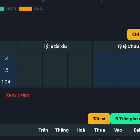
Od
Tỷ lệ tài xỉu
Tỷ lệ Châu
1.4
1.5
1.04
Xem thêm
Tất cả
6
Trận gần 
Trận
Thắng
Hoà
Thua
Vào
Bạ