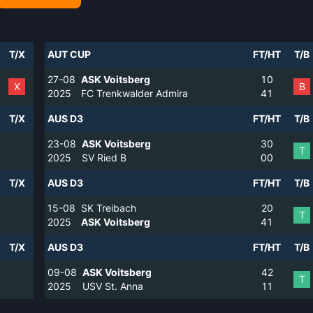
T/X
AUT CUP
FT/HT
T/B
27-08
ASK Voitsberg
1
0
X
B
2025
FC Trenkwalder Admira
4
1
T/X
AUS D3
FT/HT
T/B
23-08
ASK Voitsberg
3
0
T
2025
SV Ried B
0
0
T/X
AUS D3
FT/HT
T/B
15-08
SK Treibach
2
0
T
2025
ASK Voitsberg
4
1
T/X
AUS D3
FT/HT
T/B
09-08
ASK Voitsberg
4
2
T
2025
USV St. Anna
1
1