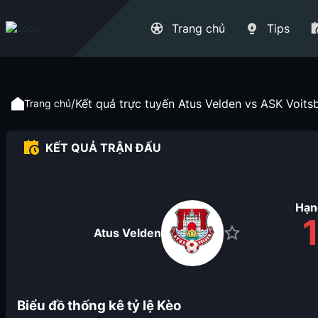
Trang chủ
Tips
/
Kết quả trực tuyến Atus Velden vs ASK Voits
Trang chủ
KẾT QUẢ TRẬN ĐẤU
Hạn
Atus Velden
Biểu đồ thống kê tỷ lệ Kèo