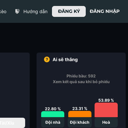
kèo
Hướng dẫn
ĐĂNG KÝ
ĐĂNG NHẬP
Ai sẽ thắng
Phiếu bầu:
592
Xem kết quả sau khi bỏ phiếu
53.89
%
23.31
%
22.80
%
Đội nhà
Đội khách
Hoà
Tài/Xỉu