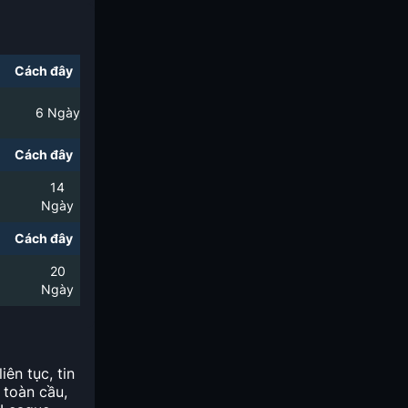
Cách đây
6
Ngày
Cách đây
14
Ngày
Cách đây
20
Ngày
ên tục, tin
 toàn cầu,