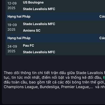
US Boulogne
12-09
2025
Stade Lavallois MFC
Hạng hai Pháp
Các
Stade Lavallois MFC
19-09
2025
Amiens SC
Hạng hai Pháp
Các
Pau FC
24-09
2025
Stade Lavallois MFC
Theo dõi thông tin chi tiết trận đấu giữa Stade Lavalloi
tục, tin tức mới nhất, điểm nổi bật và thống kê đối đầu,
t
đấu toàn cầu, bao gồm tất cả các đội bóng trên thế giới
Champions League, Bundesliga, Premier League,… và nhi