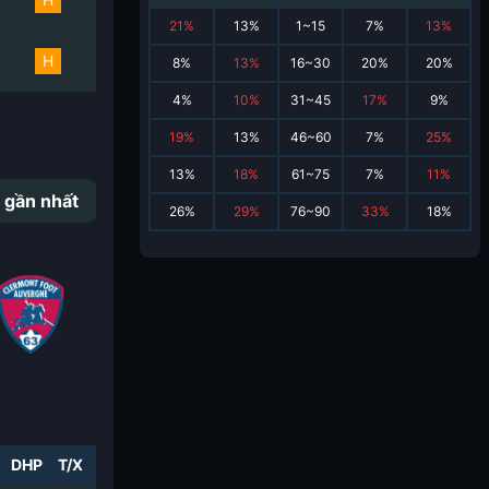
21
%
13
%
1~15
7
%
13
%
H
8
%
13
%
16~30
20
%
20
%
4
%
10
%
31~45
17
%
9
%
19
%
13
%
46~60
7
%
25
%
13
%
18
%
61~75
7
%
11
%
 gần nhất
26
%
29
%
76~90
33
%
18
%
DHP
T/X