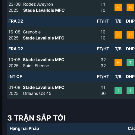
23-08
Rodez Aveyron
1
1
H
H
2025
Stade Lavallois MFC
1
0
FRA D2
FT/HT
T/B
DHP
16-08
Grenoble
1
0
H
H
2025
Stade Lavallois MFC
1
0
FRA D2
FT/HT
T/B
DHP
10-08
Stade Lavallois MFC
3
2
H
T
2025
Saint-Etienne
3
2
INT CF
FT/HT
T/B
DHP
01-08
Stade Lavallois MFC
4
1
T
T
2025
Orleans US 45
0
0
3 TRẬN SẮP TỚI
Hạng hai Pháp
Các