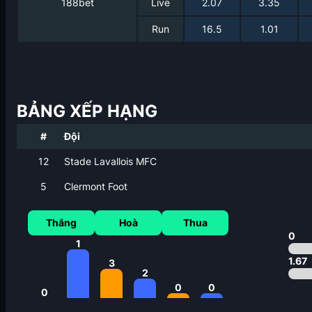
188bet
Live
2.07
3.35
Run
16.5
1.01
BẢNG XẾP HẠNG
#
Đội
12
Stade Lavallois MFC
5
Clermont Foot
Thắng
Hoà
Thua
0
1
1.67
3
2
0
0
0