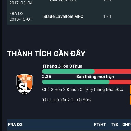
2017-03-04
FRA D2
Stade Lavallois MFC
1
-
1
2016-10-01
THÀNH TÍCH GẦN ĐÂY
1
Thắng
3
Hoà
0
Thua
2.25
Bàn thắng mỗi trận
Chủ
2
Hoà
2
Khách
0
Tỷ lệ thắng kèo
50
%
Tài
2
H
0
Xỉu
2
TL tài
50
%
FRA D2
FT/HT
T/B
DHP