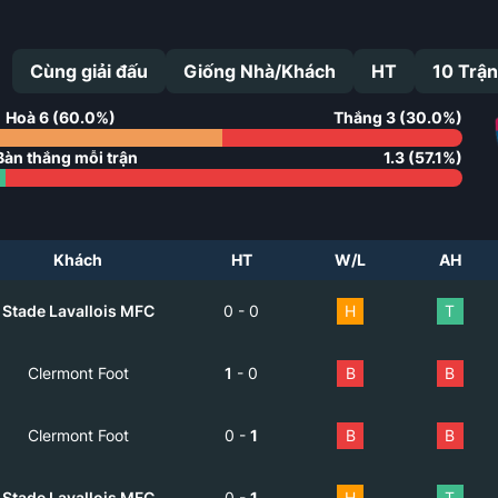
Cùng giải đấu
Giống Nhà/Khách
HT
10
Trận
Hoà
6
(
60.0
%)
Thắng
3
(
30.0
%)
Bàn thắng mỗi trận
1.3
(
57.1
%)
Khách
HT
W/L
AH
Stade Lavallois MFC
0
-
0
H
T
Clermont Foot
1
-
0
B
B
Clermont Foot
0
-
1
B
B
Stade Lavallois MFC
0
-
1
H
T