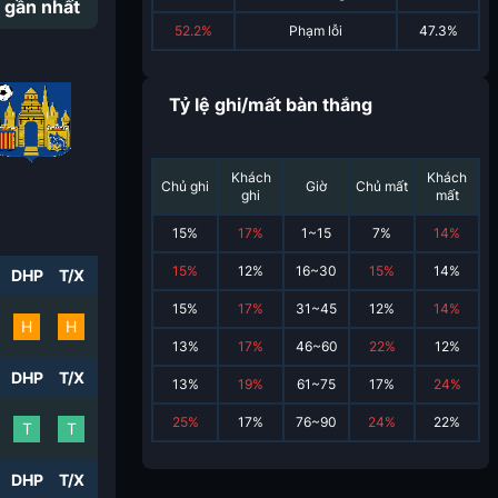
 gần nhất
52.2%
Phạm lỗi
47.3%
Tỷ lệ ghi/mất bàn thắng
Khách
Khách
Chủ ghi
Giờ
Chủ mất
ghi
mất
15
%
17
%
1~15
7
%
14
%
15
%
12
%
16~30
15
%
14
%
DHP
T/X
15
%
17
%
31~45
12
%
14
%
H
H
13
%
17
%
46~60
22
%
12
%
DHP
T/X
13
%
19
%
61~75
17
%
24
%
25
%
17
%
76~90
24
%
22
%
T
T
DHP
T/X