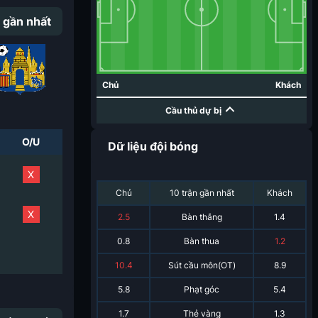
 gần nhất
Chủ
Khách
Cầu thủ dự bị
O/U
Dữ liệu đội bóng
X
Chủ
10 trận gần nhất
Khách
X
2.5
Bàn thắng
1.4
0.8
Bàn thua
1.2
10.4
Sút cầu môn(OT)
8.9
5.8
Phạt góc
5.4
1.7
Thẻ vàng
1.3