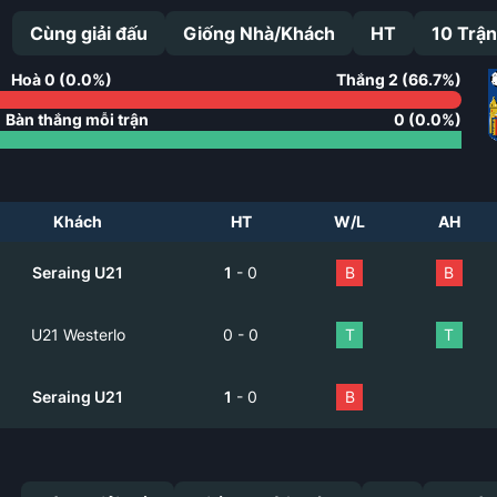
Cùng giải đấu
Giống Nhà/Khách
HT
10
Trận
Hoà
0
(
0.0
%)
Thắng
2
(
66.7
%)
Bàn thắng mỗi trận
0
(
0.0
%)
Khách
HT
W/L
AH
Seraing U21
1
-
0
B
B
U21 Westerlo
0
-
0
T
T
Seraing U21
1
-
0
B