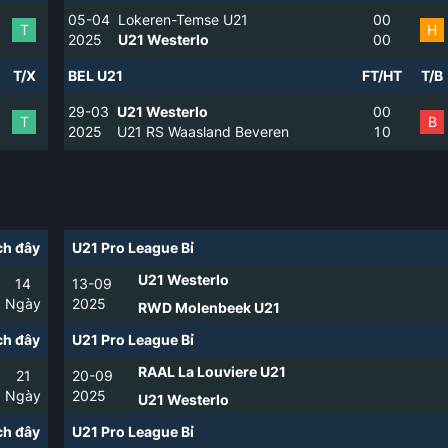
05-04
Lokeren-Temse U21
0
0
T
H
2025
U21 Westerlo
0
0
T/X
BEL U21
FT/HT
T/B
29-03
U21 Westerlo
0
0
T
B
2025
U21 RS Waasland Beveren
1
0
h đây
U21 Pro League Bỉ
U21 Westerlo
14
13-09
Ngày
2025
RWD Molenbeek U21
h đây
U21 Pro League Bỉ
RAAL La Louviere U21
21
20-09
Ngày
2025
U21 Westerlo
h đây
U21 Pro League Bỉ