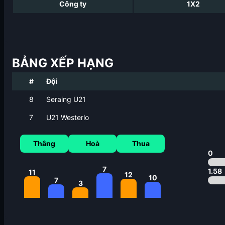
Công ty
1X2
BẢNG XẾP HẠNG
#
Đội
8
Seraing U21
7
U21 Westerlo
Thắng
Hoà
Thua
0
7
1.58
11
12
10
7
3