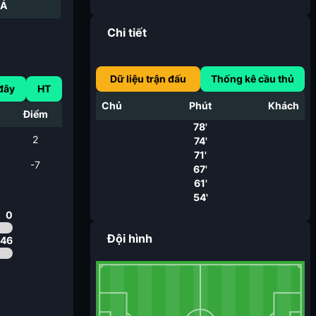
 Á
Chi tiết
Dữ liệu trận đấu
Thống kê cầu thủ
đây
HT
Chủ
Phút
Khách
i
Điểm
78'
2
74'
71'
-7
67'
61'
54'
0
Đội hình
.46