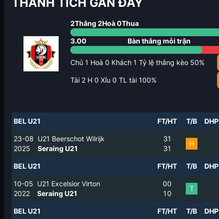
THÀNH TÍCH GẦN ĐÂY
2
Thắng
2
Hoà
0
Thua
3.00
Bàn thắng mỗi trận
Chủ
1
Hoà
0
Khách
1
Tỷ lệ thắng kèo
50
%
Tài
2
H
0
Xỉu
0
TL tài
100
%
BEL U21
FT/HT
T/B
DHP
23-08
U21 Beerschot Wilrijk
3
1
H
2025
Seraing U21
3
1
BEL U21
FT/HT
T/B
DHP
10-05
U21 Excelsior Virton
0
0
T
2022
Seraing U21
1
0
BEL U21
FT/HT
T/B
DHP