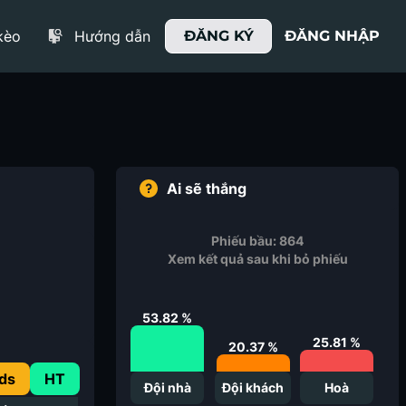
kèo
Hướng dẫn
ĐĂNG KÝ
ĐĂNG NHẬP
Ai sẽ thắng
Phiếu bầu:
864
Xem kết quả sau khi bỏ phiếu
53.82
%
25.81
%
20.37
%
ds
HT
Đội nhà
Đội khách
Hoà