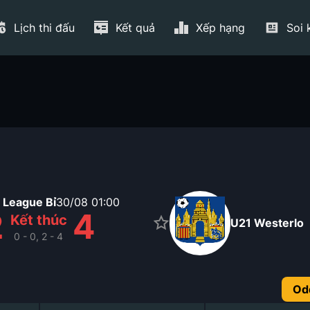
Lịch thi đấu
Kết quả
Xếp hạng
Soi 
 League Bỉ
30/08
01:00
2
4
Kết thúc
U21 Westerlo
0 - 0, 2 - 4
Od