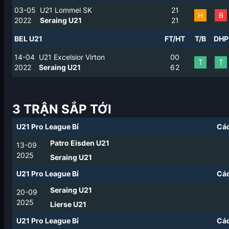
03-05
U21 Lommel SK
2
1
H
B
2022
Seraing U21
2
1
BEL U21
FT/HT
T/B
DHP
14-04
U21 Excelsior Virton
0
0
T
T
2022
Seraing U21
6
2
3 TRẬN SẮP TỚI
U21 Pro League Bỉ
Các
Patro Eisden U21
13-09
2025
Seraing U21
U21 Pro League Bỉ
Các
Seraing U21
20-09
2025
Lierse U21
U21 Pro League Bỉ
Các