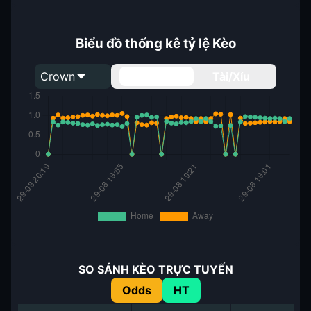
Biểu đồ thống kê tỷ lệ Kèo
Crown
Handicap
Tài/Xỉu
SO SÁNH KÈO TRỰC TUYẾN
Odds
HT