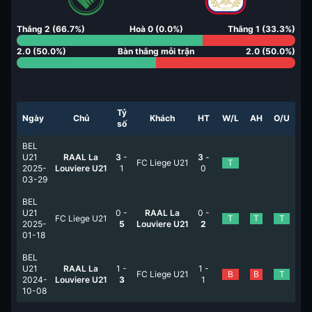
Thắng
2
(
66.7
%)
Hoà
0
(
0.0
%)
Thắng
1
(
33.3
%)
2.0
(
50.0
%)
Bàn thắng mỗi trận
2.0
(
50.0
%)
Tỷ
Ngày
Chủ
Khách
HT
W/L
AH
O/U
số
BEL
U21
RAAL La
3
-
3
-
FC Liege U21
T
2025-
Louviere U21
1
0
03-29
BEL
U21
0
-
RAAL La
0
-
FC Liege U21
T
T
T
2025-
5
Louviere U21
2
01-18
BEL
U21
RAAL La
1
-
1
-
FC Liege U21
B
B
T
2024-
Louviere U21
3
1
10-08