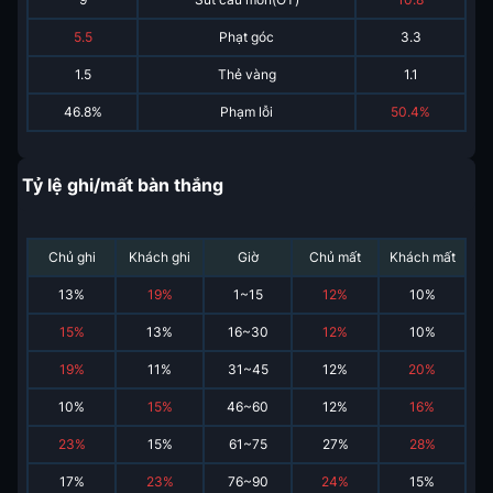
5.5
Phạt góc
3.3
1.5
Thẻ vàng
1.1
46.8%
Phạm lỗi
50.4%
Tỷ lệ ghi/mất bàn thắng
Chủ ghi
Khách ghi
Giờ
Chủ mất
Khách mất
13
%
19
%
1~15
12
%
10
%
15
%
13
%
16~30
12
%
10
%
19
%
11
%
31~45
12
%
20
%
10
%
15
%
46~60
12
%
16
%
23
%
15
%
61~75
27
%
28
%
17
%
23
%
76~90
24
%
15
%