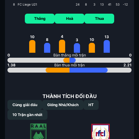
8
FC Liege U21
24
8
3
13
41
53
-12
Thắng
Hoà
Thua
4
13
10
8
10
3
0
Bàn thắng mỗi trận
0
1.38
Bàn thua mỗi trận
2.21
THÀNH TÍCH ĐỐI ĐẦU
Cùng giải đấu
Giống Nhà/Khách
HT
10
Trận gần nhất