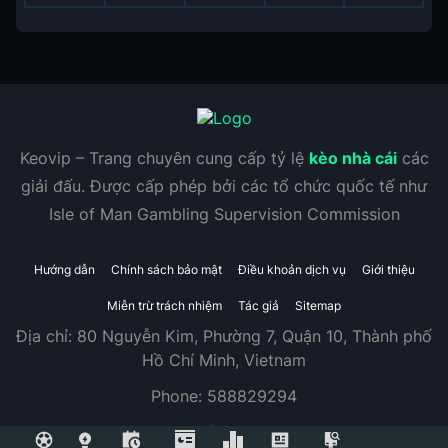
Keovip – Trang chuyên cung cấp tỷ lệ
kèo nhà cái
các
giải đấu. Được cấp phép bởi các tổ chức quốc tế như
Isle of Man Gambling Supervision Commission
Hướng dẫn
Chính sách bảo mật
Điều khoản dịch vụ
Giới thiệu
Miễn trừ trách nhiệm
Tác giả
Sitemap
Địa chỉ:
80 Nguyễn Kim, Phường 7, Quận 10, Thành phố
Hồ Chí Minh, Vietnam
Phone:
588829294