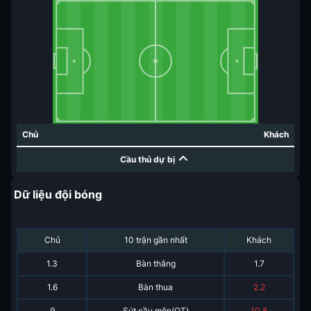
Chủ
Khách
Cầu thủ dự bị
Dữ liệu đội bóng
Chủ
10 trận gần nhất
Khách
1.3
Bàn thắng
1.7
1.6
Bàn thua
2.2
9
Sút cầu môn(OT)
10.8