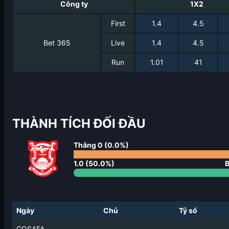
Công ty
1X2
First
1.4
4.5
Bet 365
Live
1.4
4.5
Run
1.01
41
THÀNH TÍCH ĐỐI ĐẦU
Thắng
0
(
0.0
%)
1.0
(
50.0
%)
B
Ngày
Chủ
Tỷ số
COSAFA