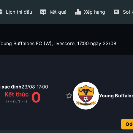
Lịch thi đấu
Kết quả
Xếp hạng
Soi 
oung Buffaloes FC (W), livescore, 17:00 ngày 23/08
 xác định
23/08
17:00
1
0
Kết thúc
Young Buffalo
0 - 0, 1 - 0
Od