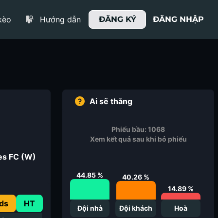
kèo
Hướng dẫn
ĐĂNG KÝ
ĐĂNG NHẬP
Ai sẽ thắng
Phiếu bầu:
1068
Xem kết quả sau khi bỏ phiếu
es FC (W)
44.85
%
40.26
%
14.89
%
ds
HT
Đội nhà
Đội khách
Hoà