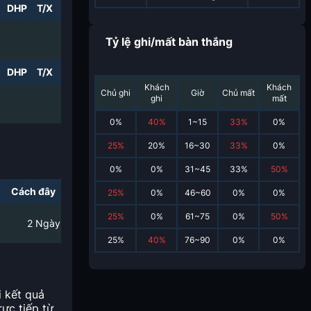
DHP
T/X
Tỷ lệ ghi/mất bàn thắng
DHP
T/X
Khách
Khách
Chủ ghi
Giờ
Chủ mất
ghi
mất
0
%
40
%
1~15
33
%
0
%
25
%
20
%
16~30
33
%
0
%
0
%
0
%
31~45
33
%
50
%
Cách đây
25
%
0
%
46~60
0
%
0
%
25
%
0
%
61~75
0
%
50
%
2
Ngày
25
%
40
%
76~90
0
%
0
%
i kết quả
ực tiếp từ