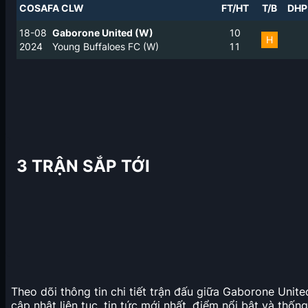
COSAFA CLW
FT/HT
T/B
DHP
18-08
Gaborone United (W)
1
0
H
2024
Young Buffaloes FC (W)
1
1
3 TRẬN SẮP TỚI
Theo dõi thông tin chi tiết trận đấu giữa Gaborone Unit
cập nhật liên tục, tin tức mới nhất, điểm nổi bật và thốn