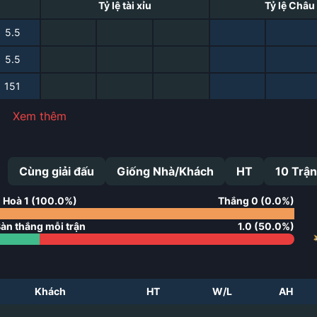
Tỷ lệ tài xỉu
Tỷ lệ Châu
5.5
5.5
151
Xem thêm
Cùng giải đấu
Giống Nhà/Khách
HT
10
Trận
Hoà
1
(
100.0
%)
Thắng
0
(
0.0
%)
àn thắng mỗi trận
1.0
(
50.0
%)
Khách
HT
W/L
AH