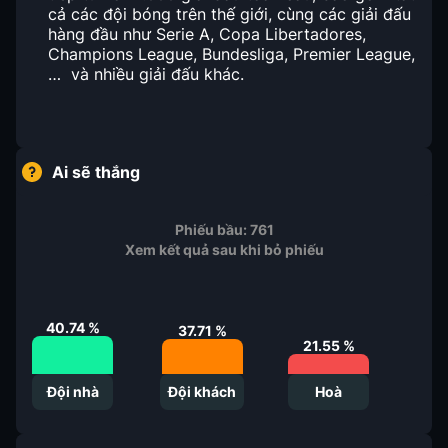
cả các đội bóng trên thế giới, cùng các giải đấu
hàng đầu như Serie A, Copa Libertadores,
Champions League, Bundesliga, Premier League,
… và nhiều giải đấu khác.
Ai sẽ thắng
Phiếu bầu:
761
Xem kết quả sau khi bỏ phiếu
40.74
%
37.71
%
21.55
%
Đội nhà
Đội khách
Hoà