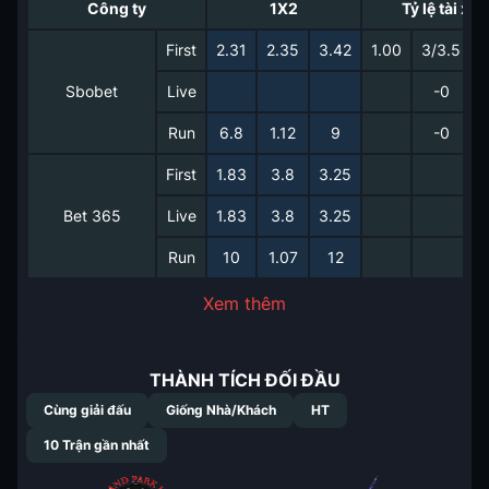
Công ty
1X2
Tỷ lệ tài xỉu
First
2.31
2.35
3.42
1.00
3/3.5
0
Sbobet
Live
-0
Run
6.8
1.12
9
-0
First
1.83
3.8
3.25
Bet 365
Live
1.83
3.8
3.25
Run
10
1.07
12
Xem thêm
THÀNH TÍCH ĐỐI ĐẦU
Cùng giải đấu
Giống Nhà/Khách
HT
10
Trận gần nhất