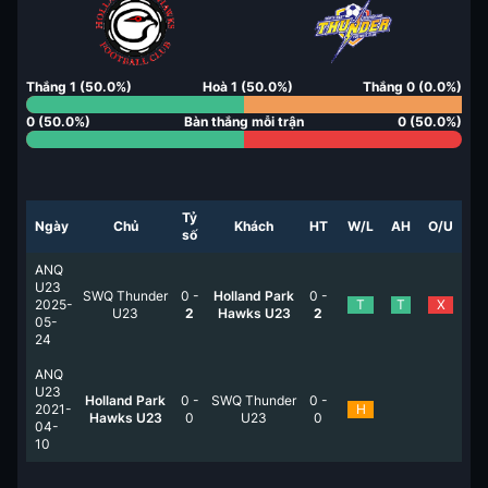
Thắng
1
(
50.0
%)
Hoà
1
(
50.0
%)
Thắng
0
(
0.0
%)
0
(
50.0
%)
Bàn thắng mỗi trận
0
(
50.0
%)
Tỷ
Ngày
Chủ
Khách
HT
W/L
AH
O/U
số
ANQ
U23
SWQ Thunder
0
-
Holland Park
0
-
2025-
T
T
X
U23
2
Hawks U23
2
05-
24
ANQ
U23
Holland Park
0
-
SWQ Thunder
0
-
2021-
H
Hawks U23
0
U23
0
04-
10