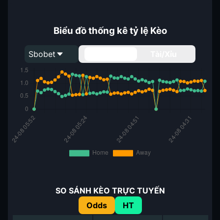
Biểu đồ thống kê tỷ lệ Kèo
Sbobet
Handicap
Tài/Xỉu
SO SÁNH KÈO TRỰC TUYẾN
Odds
HT