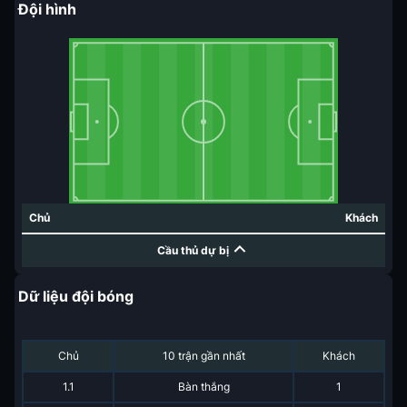
Đội hình
Chủ
Khách
Cầu thủ dự bị
Dữ liệu đội bóng
Chủ
10 trận gần nhất
Khách
1.1
Bàn thắng
1