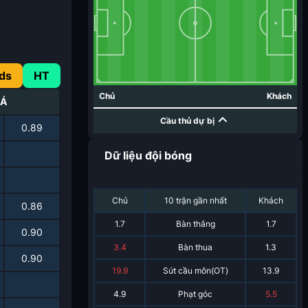
ds
HT
Chủ
Khách
 Á
Cầu thủ dự bị
0.89
Dữ liệu đội bóng
Chủ
10 trận gần nhất
Khách
0.86
1.7
Bàn thắng
1.7
0.90
3.4
Bàn thua
1.3
0.90
19.9
Sút cầu môn(OT)
13.9
4.9
Phạt góc
5.5