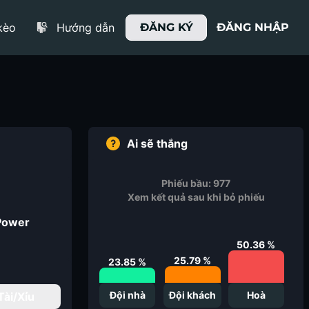
kèo
Hướng dẫn
ĐĂNG KÝ
ĐĂNG NHẬP
Ai sẽ thắng
Phiếu bầu:
977
Xem kết quả sau khi bỏ phiếu
Power
50.36
%
25.79
%
23.85
%
Đội nhà
Đội khách
Hoà
Tài/Xỉu