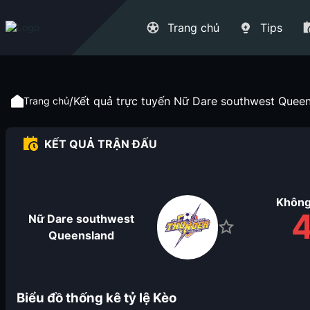
Trang chủ
Tips
/
Kết quả trực tuyến Nữ Dare southwest Queens
Trang chủ
KẾT QUẢ TRẬN ĐẤU
Không
Nữ Dare southwest
Queensland
Biểu đồ thống kê tỷ lệ Kèo