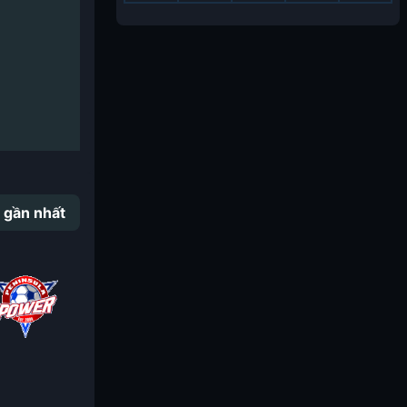
 gần nhất