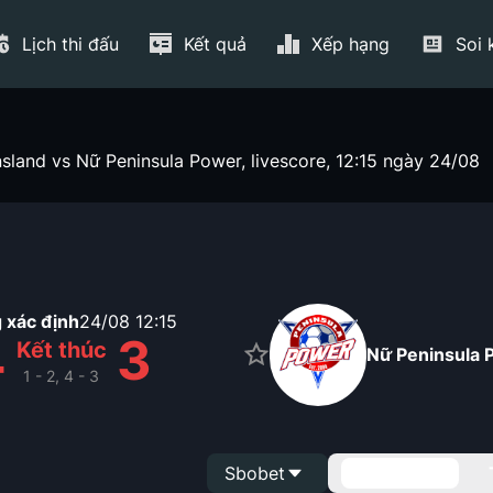
Lịch thi đấu
Kết quả
Xếp hạng
Soi 
land vs Nữ Peninsula Power, livescore, 12:15 ngày 24/08
 xác định
24/08
12:15
4
3
Kết thúc
Nữ Peninsula 
1 - 2, 4 - 3
Sbobet
Handicap