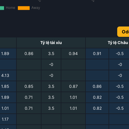
Od
Tỷ lệ tài xỉu
Tỷ lệ Châu
1.89
0.86
3.5
0.94
0.91
-0.5
-0
-0
4.13
-0
-0
1.85
0.85
3.5
0.87
0.86
-0.5
1.89
0.71
3.5
1.01
0.82
-0.5
1.01
0.71
3.5
1.01
0.82
-0.5
1.17