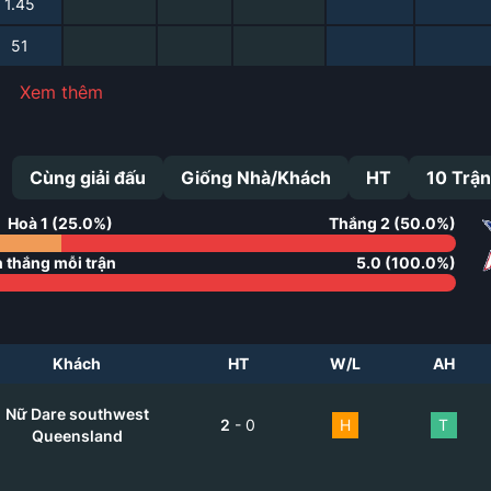
1.45
51
Xem thêm
Cùng giải đấu
Giống Nhà/Khách
HT
10
Trận
Hoà
1
(
25.0
%)
Thắng
2
(
50.0
%)
 thắng mỗi trận
5.0
(
100.0
%)
Khách
HT
W/L
AH
Nữ Dare southwest
2
-
0
H
T
Queensland