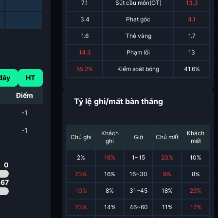
7.1
Sút cầu môn(OT)
13.3
3.4
Phạt góc
4.1
1.6
Thẻ vàng
1.7
14.3
Phạm lỗi
13
55.2%
Kiểm soát bóng
41.6%
đây
HT
i
Điểm
Tỷ lệ ghi/mất bàn thắng
-1
-1
Khách
Khách
Chủ ghi
Giờ
Chủ mất
ghi
mất
2
%
16
%
1~15
20
%
10
%
0
23
%
16
%
16~30
9
%
8
%
.67
10
%
8
%
31~45
18
%
29
%
23
%
14
%
46~60
11
%
17
%