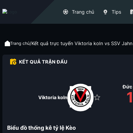
Trang chủ
Tips
/
Kết quả trực tuyến Viktoria koln vs SSV Jah
Trang chủ
KẾT QUẢ TRẬN ĐẤU
Đức 
Viktoria koln
Biểu đồ thống kê tỷ lệ Kèo