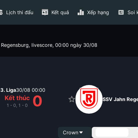
Lịch thi đấu
Kết quả
Xếp hạng
Soi 
n Regensburg, livescore, 00:00 ngày 30/08
3. Liga
30/08
00:00
1
0
Kết thúc
SSV Jahn Reg
1 - 0, 1 - 0
Crown
Handicap