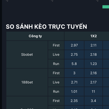
SO SÁNH KÈO TRỰC TUYẾN
Công ty
1X2
First
2.97
2.11
Sbobet
Live
2.75
2.18
Run
5.8
1.23
First
3
2.16
188bet
Live
2.71
2.17
Run
1.01
11
First
2.35
3.4