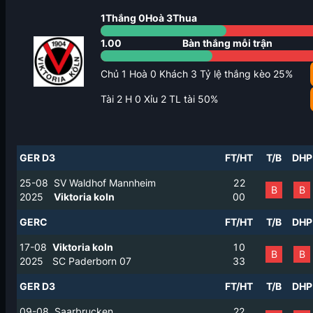
1
Thắng
0
Hoà
3
Thua
1.00
Bàn thắng mỗi trận
Chủ
1
Hoà
0
Khách
3
Tỷ lệ thắng kèo
25
%
Tài
2
H
0
Xỉu
2
TL tài
50
%
GER D3
FT/HT
T/B
DHP
25-08
SV Waldhof Mannheim
2
2
B
B
2025
Viktoria koln
0
0
GERC
FT/HT
T/B
DHP
17-08
Viktoria koln
1
0
B
B
2025
SC Paderborn 07
3
3
GER D3
FT/HT
T/B
DHP
09-08
Saarbrucken
2
2