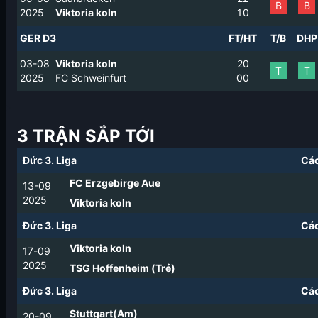
B
B
2025
Viktoria koln
1
0
GER D3
FT/HT
T/B
DHP
03-08
Viktoria koln
2
0
T
T
2025
FC Schweinfurt
0
0
3 TRẬN SẮP TỚI
Đức 3. Liga
Các
FC Erzgebirge Aue
13-09
2025
Viktoria koln
Đức 3. Liga
Các
Viktoria koln
17-09
2025
TSG Hoffenheim (Trẻ)
Đức 3. Liga
Các
Stuttgart(Am)
20-09