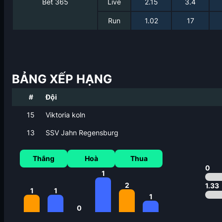
Bet 365
Live
2.15
3.4
Run
1.02
17
BẢNG XẾP HẠNG
#
Đội
15
Viktoria koln
13
SSV Jahn Regensburg
Thắng
Hoà
Thua
0
1
2
1.33
1
1
1
0