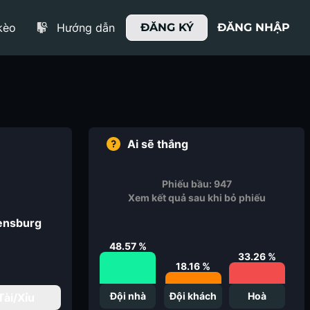
kèo
Hướng dẫn
ĐĂNG KÝ
ĐĂNG NHẬP
Ai sẽ thắng
Phiếu bầu:
947
Xem kết quả sau khi bỏ phiếu
ensburg
48.57
%
33.26
%
18.16
%
Đội nhà
Đội khách
Hoà
Tài/Xỉu