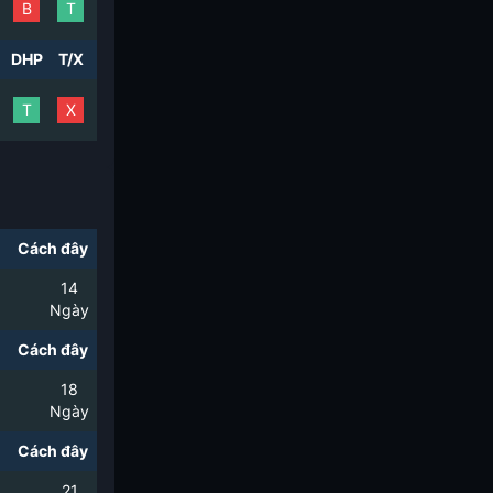
B
T
DHP
T/X
T
X
Cách đây
14
Ngày
Cách đây
18
Ngày
Cách đây
21