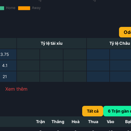
Od
Tỷ lệ tài xỉu
Tỷ lệ Châu
3.75
4.1
21
Xem thêm
Tất cả
6
Trận gần 
Trận
Thắng
Hoà
Thua
Vào
Bạ