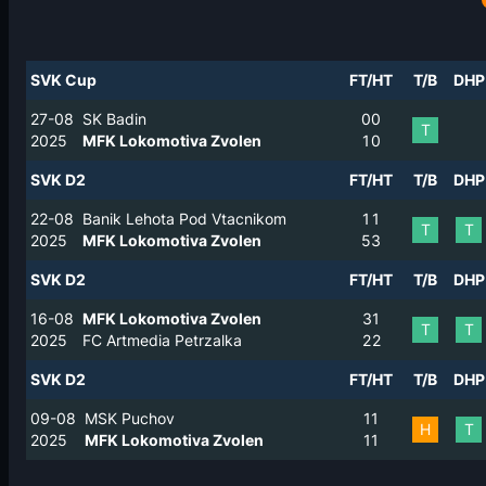
SVK Cup
FT/HT
T/B
DHP
27-08
SK Badin
0
0
T
2025
MFK Lokomotiva Zvolen
1
0
SVK D2
FT/HT
T/B
DHP
22-08
Banik Lehota Pod Vtacnikom
1
1
T
T
2025
MFK Lokomotiva Zvolen
5
3
SVK D2
FT/HT
T/B
DHP
16-08
MFK Lokomotiva Zvolen
3
1
T
T
2025
FC Artmedia Petrzalka
2
2
SVK D2
FT/HT
T/B
DHP
09-08
MSK Puchov
1
1
H
T
2025
MFK Lokomotiva Zvolen
1
1