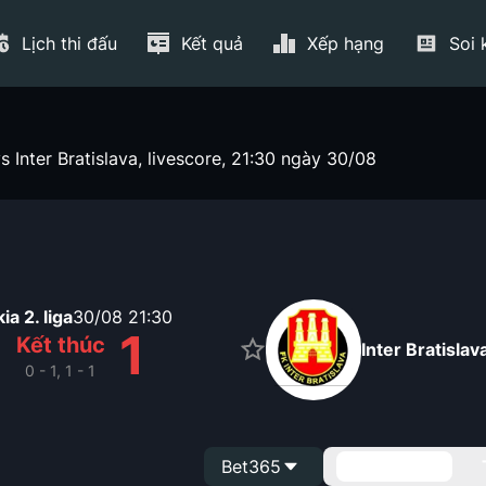
Lịch thi đấu
Kết quả
Xếp hạng
Soi 
Inter Bratislava, livescore, 21:30 ngày 30/08
ia 2. liga
30/08
21:30
1
1
Kết thúc
Inter Bratislav
0 - 1, 1 - 1
Bet365
Handicap