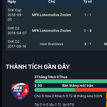
Ngày
Chủ
Tỷ số
SVK Cup
2018-09-
MFK Lokomotiva Zvolen
1
-
1
05
SVK D2
MFK Lokomotiva Zvolen
0
-
3
2018-04-07
SVK D2
Inter Bratislava
3
-
1
M
2017-09-16
THÀNH TÍCH GẦN ĐÂY
3
Thắng
1
Hoà
0
Thua
2.50
Bàn thắng mỗi trận
Chủ
3
Hoà
0
Khách
0
Tỷ lệ thắng kèo
100
%
Tài
2
H
0
Xỉu
1
TL tài
67
%