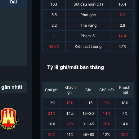
O/U
10.1
Sút cầu môn(OT)
10.4
5.5
Phạt góc
6.2
2.2
Thẻ vàng
2.8
11
Phạm lỗi
14.4
48.6%
Kiểm soát bóng
47%
Tỷ lệ ghi/mất bàn thắng
 gần nhất
Khách
Khách
Chủ ghi
Giờ
Chủ mất
ghi
mất
12
%
15
%
1~15
21
%
18
%
24
%
14
%
16~30
14
%
7
%
10
%
22
%
31~45
26
%
14
%
22
%
11
%
46~60
12
%
25
%