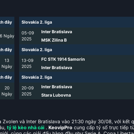
h đây
Slovakia 2. liga
Inter Bratislava
05-09
6
Ngày
2025
MSK Zilina B
h đây
Slovakia 2. liga
FC STK 1914 Samorin
13
13-09
Ngày
2025
Inter Bratislava
h đây
Slovakia 2. liga
Inter Bratislava
20
20-09
Ngày
2025
Stara Lubovna
 Zvolen và Inter Bratislava vào 21:30 ngày 30/08, với kết 
đầu,
tỷ lệ kèo nhà cái
.
KeovipPro
cung cấp tỷ số trực tiếp t
giới, cùng các giải đấu hàng đầu như Serie A, Copa Liberta