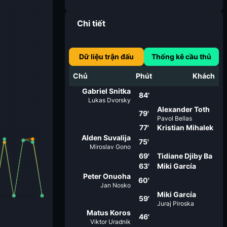
Chi tiết
Dữ liệu trận đấu
Thống kê cầu thủ
Chủ
Phút
Khách
Gabriel Snitka
84'
Lukas Dvorsky
Alexander Toth
79'
Pavol Bellas
77'
Kristian Mihalek
Alden Suvalija
75'
Miroslav Gono
69'
Tidiane Djiby Ba
63'
Miki García
Peter Onuoha
60'
Jan Nosko
Miki García
59'
Juraj Piroska
Matus Koros
46'
Viktor Uradnik