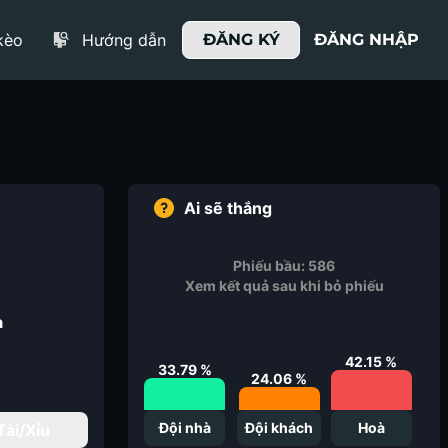
kèo
Hướng dẫn
ĐĂNG KÝ
ĐĂNG NHẬP
Ai sẽ thắng
Phiếu bầu:
586
Xem kết quả sau khi bỏ phiếu
a
42.15
%
33.79
%
24.06
%
Đội nhà
Đội khách
Hoà
Tài/Xỉu