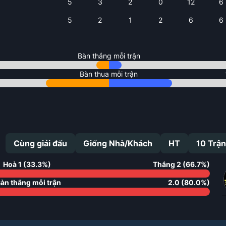
5
3
2
0
12
6
5
2
1
2
6
6
Bàn thắng mỗi trận
Bàn thua mỗi trận
Cùng giải đấu
Giống Nhà/Khách
HT
10
Trận
Hoà
1
(
33.3
%)
Thắng
2
(
66.7
%)
àn thắng mỗi trận
2.0
(
80.0
%)