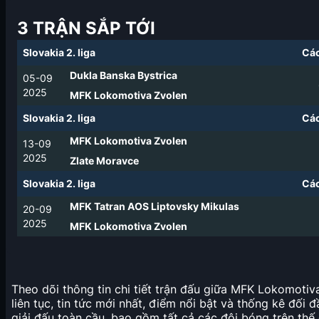
3 TRẬN SẮP TỚI
Slovakia 2. liga
Các
Dukla Banska Bystrica
05-09
2025
MFK Lokomotiva Zvolen
Slovakia 2. liga
Các
MFK Lokomotiva Zvolen
13-09
2025
Zlate Moravce
Slovakia 2. liga
Các
MFK Tatran AOS Liptovsky Mikulas
20-09
2025
MFK Lokomotiva Zvolen
Theo dõi thông tin chi tiết trận đấu giữa MFK Lokomotiva
liên tục, tin tức mới nhất, điểm nổi bật và thống kê đối 
giải đấu toàn cầu, bao gồm tất cả các đội bóng trên thế 