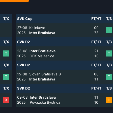
T/X
SVK Cup
FT/HT
T/B
27-08
Kalinkovo
0
0
T
2025
Inter Bratislava
7
3
T/X
SVK D2
FT/HT
T/B
23-08
Inter Bratislava
2
1
T
T
2025
OFK Malzenice
1
0
T/X
SVK D2
FT/HT
T/B
15-08
Slovan Bratislava B
0
0
T
T
2025
Inter Bratislava
1
1
T/X
SVK D2
FT/HT
T/B
09-08
Inter Bratislava
1
1
X
H
2025
Povazska Bystrica
1
0