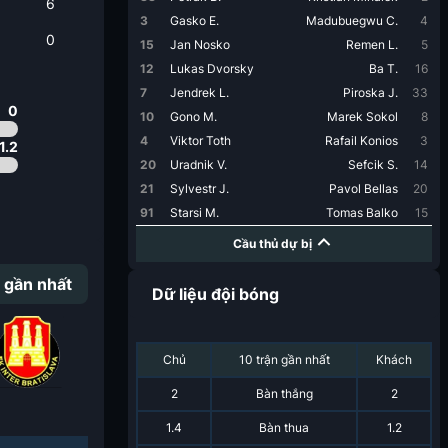
6
3
Gasko E.
Madubuegwu C.
4
0
15
Jan Nosko
Remen L.
5
12
Lukas Dvorsky
Ba T.
16
7
Jendrek L.
Piroska J.
33
0
10
Gono M.
Marek Sokol
8
4
Viktor Toth
Rafail Konios
3
1.2
20
Uradnik V.
Sefcik S.
14
21
Sylvestr J.
Pavol Bellas
20
91
Starsi M.
Tomas Balko
15
Cầu thủ dự bị
 gần nhất
Dữ liệu đội bóng
Chủ
10 trận gần nhất
Khách
2
Bàn thắng
2
1.4
Bàn thua
1.2