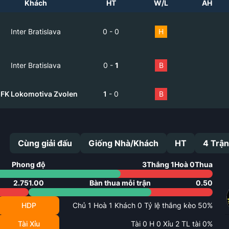
Khách
HT
W/L
AH
Inter Bratislava
0
-
0
H
Inter Bratislava
0
-
1
B
FK Lokomotiva Zvolen
1
-
0
B
Cùng giải đấu
Giống Nhà/Khách
HT
4
Trận
Phong độ
3
Thắng
1
Hoà
0
Thua
2.75
1.00
Bàn thua mỗi trận
0.50
HDP
Chủ
1
Hoà
1
Khách
0
Tỷ lệ thắng kèo
50
%
Tài Xỉu
Tài
0
H
0
Xỉu
2
TL tài
0
%