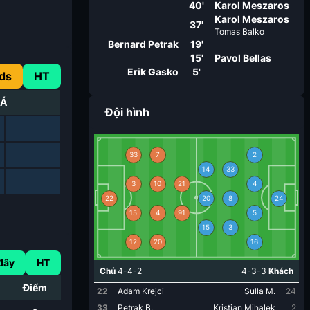
40'
Karol Meszaros
Karol Meszaros
37'
Tomas Balko
Bernard Petrak
19'
15'
Pavol Bellas
Erik Gasko
5'
ds
HT
 Á
Đội hình
33
7
2
14
33
3
10
21
4
22
20
8
24
15
4
91
5
15
3
12
20
16
đây
HT
Chủ
4-4-2
4-3-3
Khách
i
Điểm
22
Adam Krejci
Sulla M.
24
33
Petrak B.
Kristian Mihalek
2