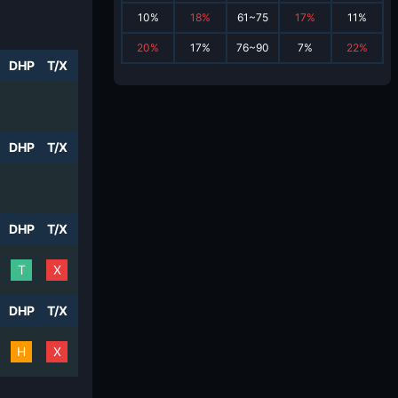
10
%
18
%
61~75
17
%
11
%
20
%
17
%
76~90
7
%
22
%
DHP
T/X
DHP
T/X
DHP
T/X
T
X
DHP
T/X
H
X