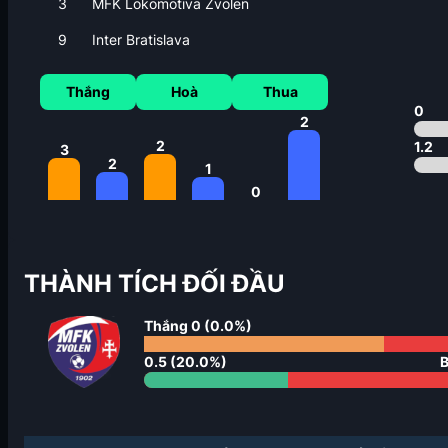
3
MFK Lokomotiva Zvolen
9
Inter Bratislava
Thắng
Hoà
Thua
0
2
2
1.2
3
2
1
0
THÀNH TÍCH ĐỐI ĐẦU
Thắng
0
(
0.0
%)
0.5
(
20.0
%)
B