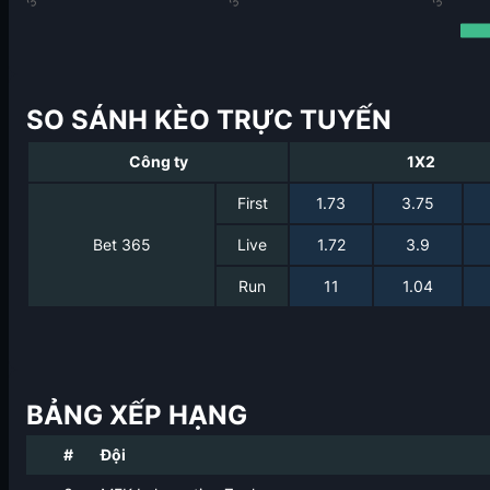
SO SÁNH KÈO TRỰC TUYẾN
Công ty
1X2
First
1.73
3.75
Bet 365
Live
1.72
3.9
Run
11
1.04
BẢNG XẾP HẠNG
#
Đội