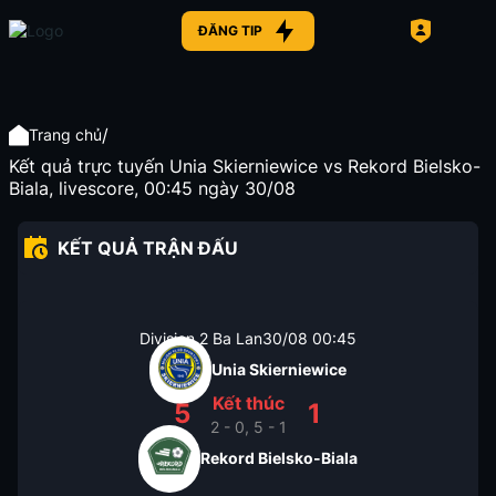
ĐĂNG TIP
/
Trang chủ
Kết quả trực tuyến Unia Skierniewice vs Rekord Bielsko-
Biala, livescore, 00:45 ngày 30/08
KẾT QUẢ TRẬN ĐẤU
Division 2 Ba Lan
30/08
00:45
Unia Skierniewice
Kết thúc
5
1
2 - 0, 5 - 1
Rekord Bielsko-Biala