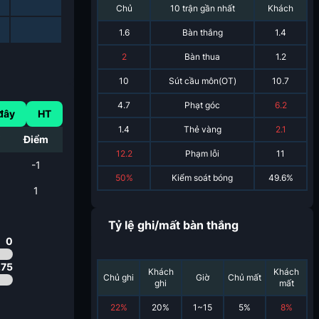
Chủ
10 trận gần nhất
Khách
1.6
Bàn thắng
1.4
2
Bàn thua
1.2
10
Sút cầu môn(OT)
10.7
4.7
Phạt góc
6.2
đây
HT
1.4
Thẻ vàng
2.1
i
Điểm
12.2
Phạm lỗi
11
-1
50%
Kiểm soát bóng
49.6%
1
Tỷ lệ ghi/mất bàn thắng
0
.75
Khách
Khách
Chủ ghi
Giờ
Chủ mất
ghi
mất
22
%
20
%
1~15
5
%
8
%