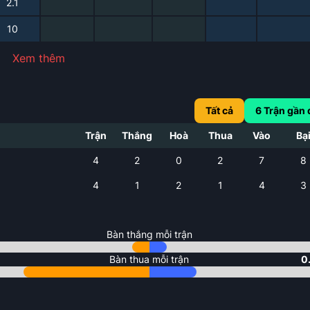
2.1
10
Xem thêm
Tất cả
6
Trận gần 
Trận
Thắng
Hoà
Thua
Vào
Bạ
4
2
0
2
7
8
4
1
2
1
4
3
Bàn thắng mỗi trận
Bàn thua mỗi trận
0