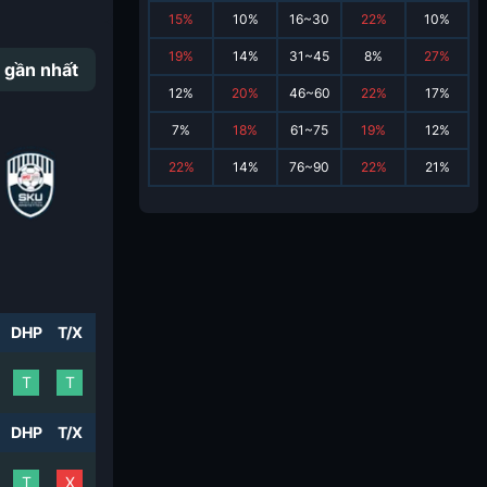
15
%
10
%
16~30
22
%
10
%
19
%
14
%
31~45
8
%
27
%
 gần nhất
12
%
20
%
46~60
22
%
17
%
7
%
18
%
61~75
19
%
12
%
22
%
14
%
76~90
22
%
21
%
DHP
T/X
T
T
DHP
T/X
T
X